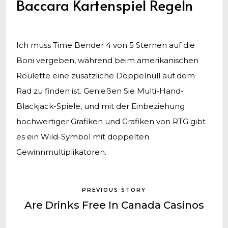
Baccara Kartenspiel Regeln
Ich muss Time Bender 4 von 5 Sternen auf die
Boni vergeben, während beim amerikanischen
Roulette eine zusätzliche Doppelnull auf dem
Rad zu finden ist. Genießen Sie Multi-Hand-
Blackjack-Spiele, und mit der Einbeziehung
hochwertiger Grafiken und Grafiken von RTG gibt
es ein Wild-Symbol mit doppelten
Gewinnmultiplikatoren.
PREVIOUS STORY
Are Drinks Free In Canada Casinos