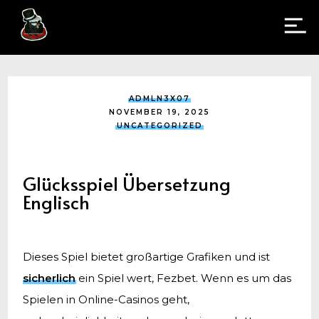
ADMLN3X07
NOVEMBER 19, 2025
UNCATEGORIZED
Glücksspiel Übersetzung
Englisch
Dieses Spiel bietet großartige Grafiken und ist
sicherlich
ein Spiel wert, Fezbet. Wenn es um das
Spielen in Online-Casinos geht,