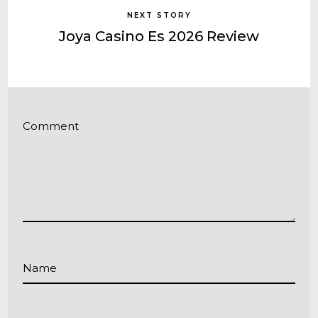
NEXT STORY
Joya Casino Es 2026 Review
Comment
Name