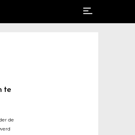
 te
der de
 werd