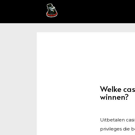
Welke cas
winnen?
Uitbetalen cas
privileges die 