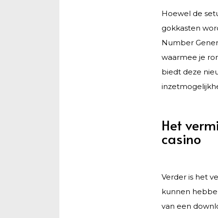
Hoewel de setup
gokkasten wor
Number Generat
waarmee je rom
biedt deze nie
inzetmogelijkh
Het vermi
casino
Verder is het v
kunnen hebben
van een downloa