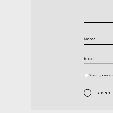
Name
Email
Save my name an