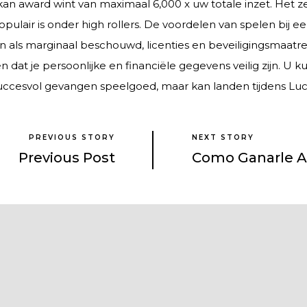
kan award wint van maximaal 6,000 x uw totale inzet. Het ze
opulair is onder high rollers. De voordelen van spelen bij ee
n als marginaal beschouwd, licenties en beveiligingsmaat
n dat je persoonlijke en financiële gegevens veilig zijn. U k
succesvol gevangen speelgoed, maar kan landen tijdens Luc
PREVIOUS STORY
NEXT STORY
Previous Post
Como Ganarle A 