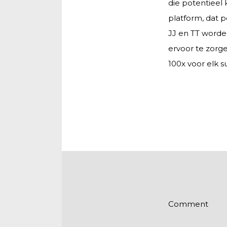
die potentieel 
platform, dat p
JJ en TT worde
ervoor te zorge
100x voor elk 
Comment