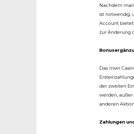
Nachdem man se
ist notwendig
Account bietet
zur Änderung d
Bonusergänz
Das Irwin Casin
Ersteinzahlunge
der zweiten Ei
werden, außer 
anderen Aktio
Zahlungen un