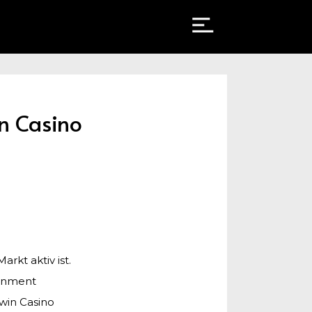
n Casino
arkt aktiv ist.
ainment
win Casino