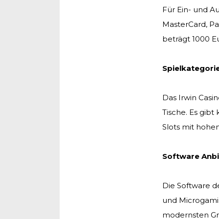
Für Ein- und A
MasterCard, Pa
beträgt 1000 Eu
Spielkategori
Das Irwin Casin
Tische. Es gibt
Slots mit hohen
Software Anbi
Die Software d
und Microgami
modernsten Gra