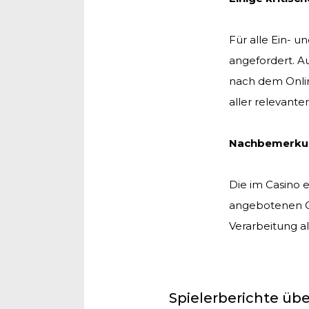
Für alle Ein- 
angefordert. A
nach dem Onlin
aller relevant
Nachbemerku
Die im Casino e
angebotenen Ga
Verarbeitung al
Spielerberichte üb