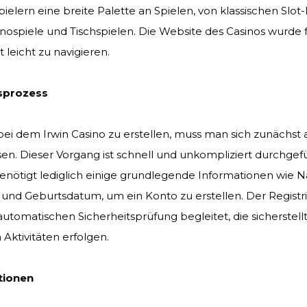
pielern eine breite Palette an Spielen, von klassischen Slot
inospiele und Tischspielen. Die Website des Casinos wurde 
t leicht zu navigieren.
sprozess
ei dem Irwin Casino zu erstellen, muss man sich zunächst 
ssen. Dieser Vorgang ist schnell und unkompliziert durchge
nötigt lediglich einige grundlegende Informationen wie N
 und Geburtsdatum, um ein Konto zu erstellen. Der Regist
automatischen Sicherheitsprüfung begleitet, die sicherstellt
Aktivitäten erfolgen.
tionen