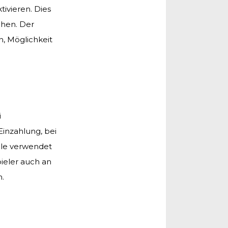
ivieren. Dies
chen. Der
n, Möglichkeit
i
Einzahlung, bei
ele verwendet
ieler auch an
.