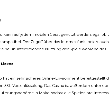
g
no kann auf jedem mobilen Gerät genutzt werden, egal ob 
s kompatibel. Der Zugriff über das Internet funktioniert auc
 eine ununterbrochene Nutzung der Spiele während des T
 Lizenz
o hat ein sehr sicheres Online-Environment bereitgestellt 
 SSL-Verschlüsselung. Das Casino ist außerdem unter der 
ulierungsbehörde in Malta, sodass alle Spieler ihre Intere