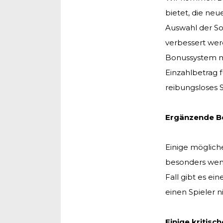
bietet, die ne
Auswahl der Sof
verbessert wer
Bonussystem mi
Einzahlbetrag f
reibungsloses S
Ergänzende 
Einige möglich
besonders wenn
Fall gibt es e
einen Spieler 
Einige kritis