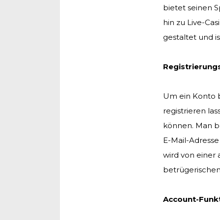
bietet seinen S
hin zu Live-Cas
gestaltet und is
Registrierung
Um ein Konto b
registrieren la
können. Man be
E-Mail-Adresse
wird von einer 
betrügerischen 
Account-Funk