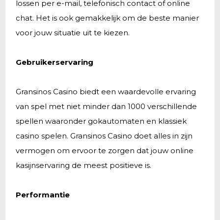
lossen per e-mail, telefonisch contact of online
chat. Het is ook gemakkelijk om de beste manier
voor jouw situatie uit te kiezen.
Gebruikerservaring
Gransinos Casino biedt een waardevolle ervaring
van spel met niet minder dan 1000 verschillende
spellen waaronder gokautomaten en klassiek
casino spelen. Gransinos Casino doet alles in zijn
vermogen om ervoor te zorgen dat jouw online
kasijnservaring de meest positieve is.
Performantie