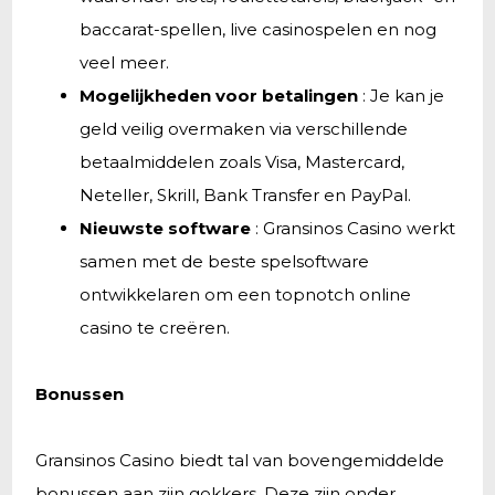
baccarat-spellen, live casinospelen en nog
veel meer.
Mogelijkheden voor betalingen
: Je kan je
geld veilig overmaken via verschillende
betaalmiddelen zoals Visa, Mastercard,
Neteller, Skrill, Bank Transfer en PayPal.
Nieuwste software
: Gransinos Casino werkt
samen met de beste spelsoftware
ontwikkelaren om een topnotch online
casino te creëren.
Bonussen
Gransinos Casino biedt tal van bovengemiddelde
bonussen aan zijn gokkers. Deze zijn onder