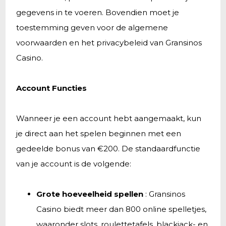
gegevens in te voeren. Bovendien moet je
toestemming geven voor de algemene
voorwaarden en het privacybeleid van Gransinos
Casino.
Account Functies
Wanneer je een account hebt aangemaakt, kun
je direct aan het spelen beginnen met een
gedeelde bonus van €200. De standaardfunctie
van je account is de volgende:
Grote hoeveelheid spellen
: Gransinos
Casino biedt meer dan 800 online spelletjes,
waaronder slots, roulettetafels, blackjack- en