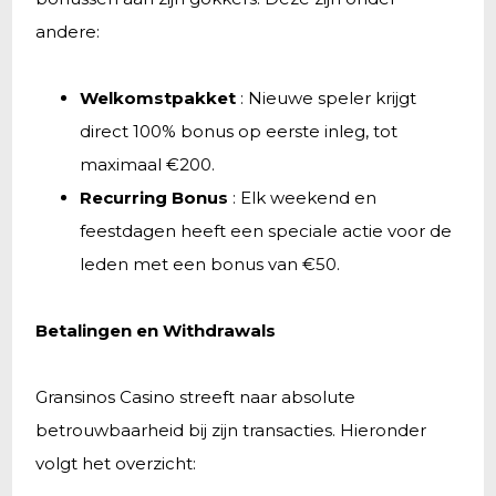
andere:
Welkomstpakket
: Nieuwe speler krijgt
direct 100% bonus op eerste inleg, tot
maximaal €200.
Recurring Bonus
: Elk weekend en
feestdagen heeft een speciale actie voor de
leden met een bonus van €50.
Betalingen en Withdrawals
Gransinos Casino streeft naar absolute
betrouwbaarheid bij zijn transacties. Hieronder
volgt het overzicht: