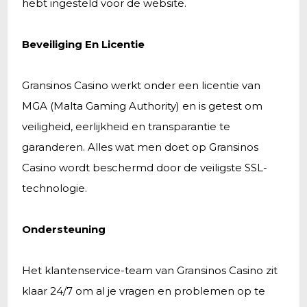
hebt ingesteld voor de website.
Beveiliging En Licentie
Gransinos Casino werkt onder een licentie van
MGA (Malta Gaming Authority) en is getest om
veiligheid, eerlijkheid en transparantie te
garanderen. Alles wat men doet op Gransinos
Casino wordt beschermd door de veiligste SSL-
technologie.
Ondersteuning
Het klantenservice-team van Gransinos Casino zit
klaar 24/7 om al je vragen en problemen op te