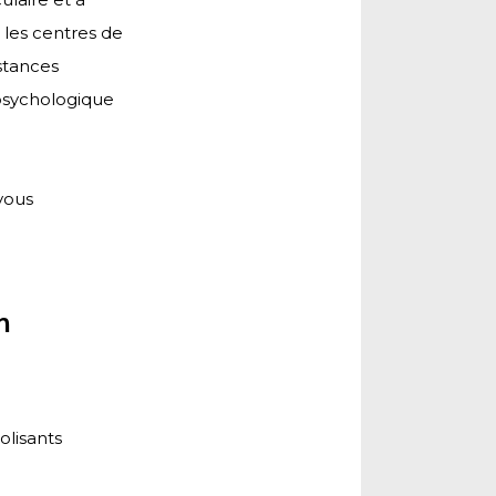
 les centres de
bstances
 psychologique
vous
n
olisants