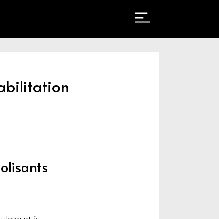
abilitation
olisants
laire et à