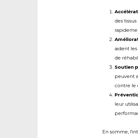
Accélérat
des tissu
rapidemen
Améliorat
aident les
de réhabil
Soutien p
peuvent av
contre le
Préventio
leur utili
performan
En somme, l’int