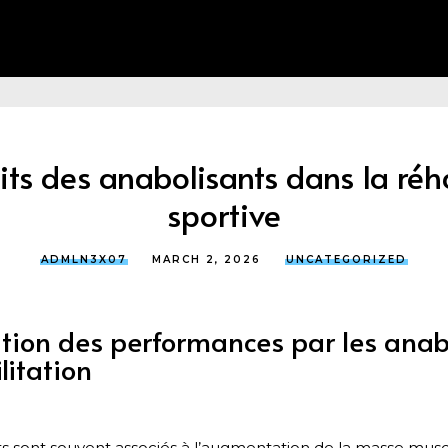
its des anabolisants dans la réh
sportive
ADMLN3X07
MARCH 2, 2026
UNCATEGORIZED
tion des performances par les anab
litation
s sont souvent associés à l’augmentation de la masse muscu