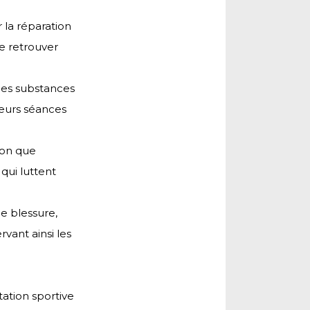
 la réparation
e retrouver
ces substances
 leurs séances
ion que
qui luttent
e blessure,
rvant ainsi les
ation sportive