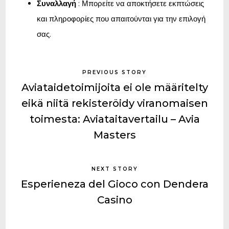
Συναλλαγή
: Μπορείτε να αποκτήσετε εκπτώσεις
και πληροφορίες που απαιτούνται για την επιλογή
σας.
PREVIOUS STORY
Aviataidetoimijoita ei ole määritelty
eikä niitä rekisteröidy viranomaisen
toimesta: Aviataitavertailu – Avia
Masters
NEXT STORY
Esperieneza del Gioco con Dendera
Casino