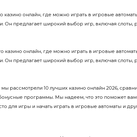
 это казино онлайн, где можно играть в игровые автомат
и. Он предлагает широкий выбор игр, включая слоты, р
– это казино онлайн, где можно играть в игровые автома
и. Он предлагает широкий выбор игр, включая слоты, р
 мы рассмотрели 10 лучших казино онлайн 2026, сравн
бонусные программы. Мы надеем, что это поможет вам
то для игры и начать играть в игровые автоматы и дру