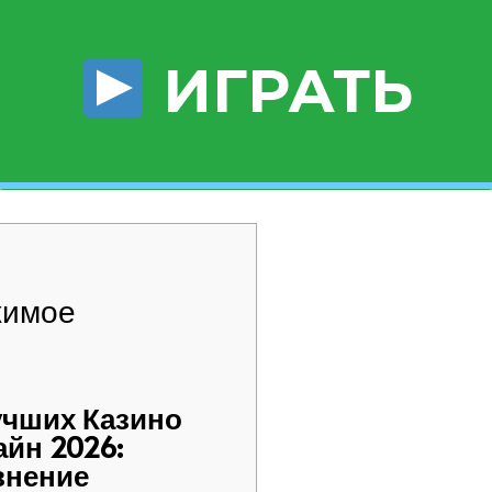
ИГРАТЬ
жимое
учших Казино
йн 2026:
внение