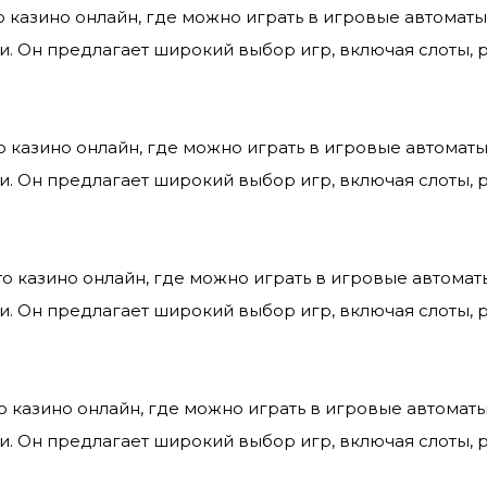
 это казино онлайн, где можно играть в игровые автомат
и. Он предлагает широкий выбор игр, включая слоты, р
 это казино онлайн, где можно играть в игровые автомат
и. Он предлагает широкий выбор игр, включая слоты, р
 это казино онлайн, где можно играть в игровые автомат
и. Он предлагает широкий выбор игр, включая слоты, р
 это казино онлайн, где можно играть в игровые автомат
и. Он предлагает широкий выбор игр, включая слоты, р