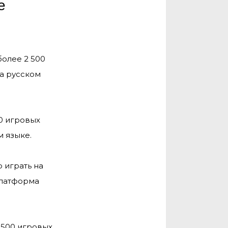
е
 более 2 500
а русском
00 игровых
м языке.
 играть на
Платформа
е 500 игровых