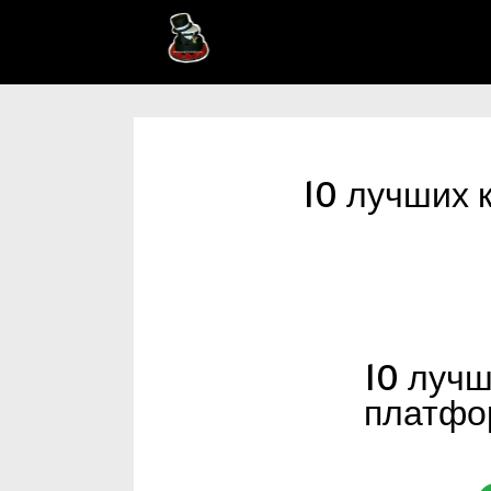
10 лучших 
10 луч
платфо