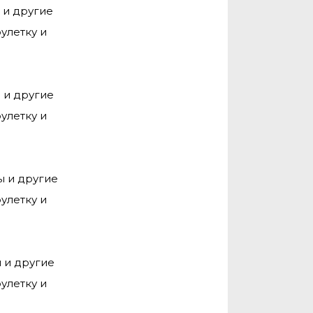
ы и другие
улетку и
ы и другие
улетку и
ы и другие
улетку и
ы и другие
улетку и