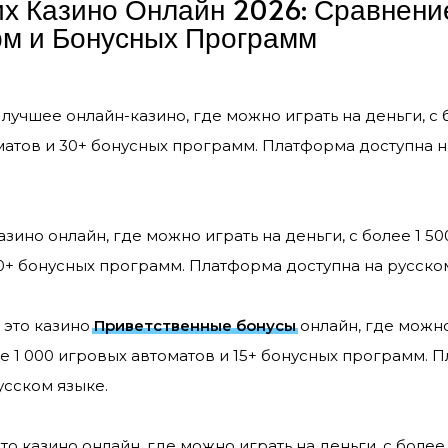
их Казино Онлайн 2026: Сравнени
м и Бонусных Программ
это лучшее онлайн-казино, где можно играть на деньги, с
матов и 30+ бонусных программ. Платформа доступна н
 казино онлайн, где можно играть на деньги, с более 1 5
0+ бонусных программ. Платформа доступна на русско
– это казино
Приветственные бонусы
онлайн, где можно
ее 1 000 игровых автоматов и 15+ бонусных программ. 
усском языке.
 это казино онлайн, где можно играть на деньги, с боле