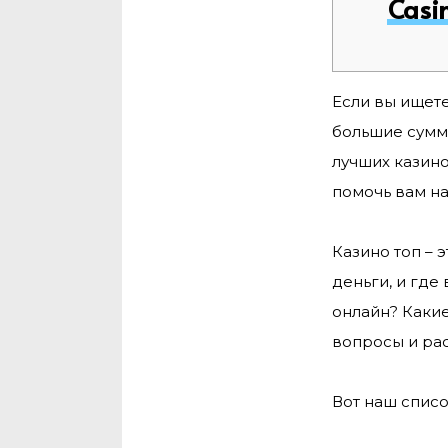
Casi
Если вы ищете
большие суммы
лучших казино
помочь вам на
Казино топ – 
деньги, и где
онлайн? Какие
вопросы и рас
Вот наш списо