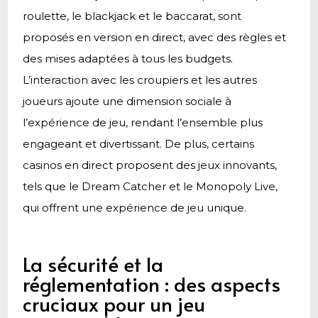
roulette, le blackjack et le baccarat, sont
proposés en version en direct, avec des règles et
des mises adaptées à tous les budgets.
L’interaction avec les croupiers et les autres
joueurs ajoute une dimension sociale à
l’expérience de jeu, rendant l’ensemble plus
engageant et divertissant. De plus, certains
casinos en direct proposent des jeux innovants,
tels que le Dream Catcher et le Monopoly Live,
qui offrent une expérience de jeu unique.
La sécurité et la
réglementation : des aspects
cruciaux pour un jeu