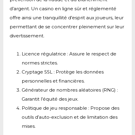
d’argent. Un casino en ligne sûr et réglementé
offre ainsi une tranquillité d’esprit aux joueurs, leur
permettant de se concentrer pleinement sur leur
divertissement.
Licence régulatrice : Assure le respect de
normes strictes.
Cryptage SSL : Protège les données
personnelles et financières.
Générateur de nombres aléatoires (RNG) :
Garantit l’équité des jeux.
Politique de jeu responsable : Propose des
outils d’auto-exclusion et de limitation des
mises.