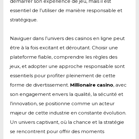
démarrer son expérience de jeu, mais il est
essentiel de l’utiliser de manière responsable et
stratégique.
Naviguer dans l’univers des casinos en ligne peut
être à la fois excitant et déroutant. Choisir une
plateforme fiable, comprendre les règles des
jeux, et adopter une approche responsable sont
essentiels pour profiter pleinement de cette
forme de divertissement.
Millionaire casino
, avec
son engagement envers la qualité, la sécurité et
l’innovation, se positionne comme un acteur
majeur de cette industrie en constante évolution.
Un univers captivant, où la chance et la stratégie
se rencontrent pour offrir des moments