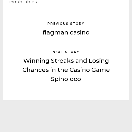
inoubliables.
PREVIOUS STORY
flagman casino
NEXT STORY
Winning Streaks and Losing
Chances in the Casino Game
Spinoloco