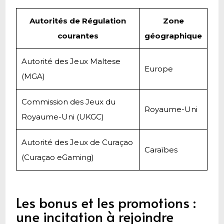
Autorités de Régulation
Zone
courantes
géographique
Autorité des Jeux Maltese
Europe
(MGA)
Commission des Jeux du
Royaume-Uni
Royaume-Uni (UKGC)
Autorité des Jeux de Curaçao
Caraïbes
(Curaçao eGaming)
Les bonus et les promotions :
une incitation à rejoindre