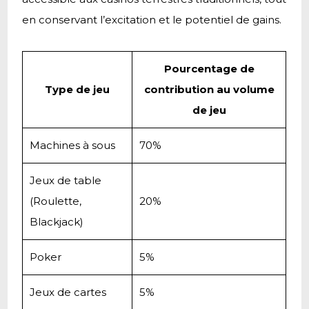
en conservant l’excitation et le potentiel de gains.
Pourcentage de
Type de jeu
contribution au volume
de jeu
Machines à sous
70%
Jeux de table
(Roulette,
20%
Blackjack)
Poker
5%
Jeux de cartes
5%