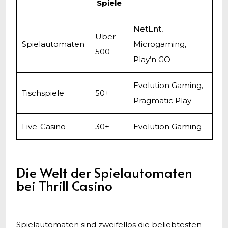
Spiele
NetEnt,
Über
Spielautomaten
Microgaming,
500
Play’n GO
Evolution Gaming,
Tischspiele
50+
Pragmatic Play
Live-Casino
30+
Evolution Gaming
Die Welt der Spielautomaten
bei Thrill Casino
Spielautomaten sind zweifellos die beliebtesten