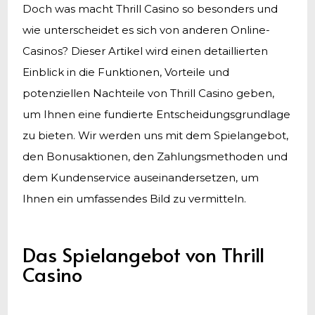
Doch was macht Thrill Casino so besonders und
wie unterscheidet es sich von anderen Online-
Casinos? Dieser Artikel wird einen detaillierten
Einblick in die Funktionen, Vorteile und
potenziellen Nachteile von Thrill Casino geben,
um Ihnen eine fundierte Entscheidungsgrundlage
zu bieten. Wir werden uns mit dem Spielangebot,
den Bonusaktionen, den Zahlungsmethoden und
dem Kundenservice auseinandersetzen, um
Ihnen ein umfassendes Bild zu vermitteln.
Das Spielangebot von Thrill
Casino