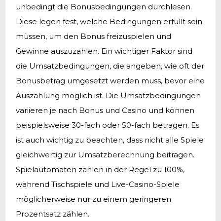
unbedingt die Bonusbedingungen durchlesen.
Diese legen fest, welche Bedingungen erfüllt sein
müssen, um den Bonus freizuspielen und
Gewinne auszuzahlen. Ein wichtiger Faktor sind
die Umsatzbedingungen, die angeben, wie oft der
Bonusbetrag umgesetzt werden muss, bevor eine
Auszahlung möglich ist. Die Umsatzbedingungen
variieren je nach Bonus und Casino und können
beispielsweise 30-fach oder 50-fach betragen. Es
ist auch wichtig zu beachten, dass nicht alle Spiele
gleichwertig zur Umsatzberechnung beitragen.
Spielautomaten zählen in der Regel zu 100%,
während Tischspiele und Live-Casino-Spiele
möglicherweise nur zu einem geringeren
Prozentsatz zählen.