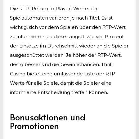
Die RTP (Return to Player) Werte der
Spielautomaten variieren je nach Titel. Es ist
wichtig, sich vor dem Spielen über den RTP-Wert
zu informieren, da dieser angibt, wie viel Prozent
der Einsätze im Durchschnitt wieder an die Spieler
ausgeschüttet werden. Je höher der RTP-Wert,
desto besser sind die Gewinnchancen. Thrill
Casino bietet eine umfassende Liste der RTP-
Werte für alle Spiele, damit die Spieler eine
informierte Entscheidung treffen können.
Bonusaktionen und
Promotionen