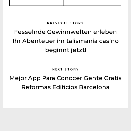
PREVIOUS STORY
Fesselnde Gewinnwelten erleben
Ihr Abenteuer im talismania casino
beginnt jetzt!
NEXT STORY
Mejor App Para Conocer Gente Gratis
Reformas Edificios Barcelona