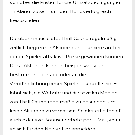
sich über die Fristen für die Umsatzbedingungen
im Klaren zu sein, um den Bonus erfolgreich
freizuspielen.
Darüber hinaus bietet Thrill Casino regelmäßig
zeitlich begrenzte Aktionen und Turniere an, bei
denen Spieler attraktive Preise gewinnen können.
Diese Aktionen können beispielsweise an
bestimmte Feiertage oder an die
Veröffentlichung neuer Spiele geknüpft sein. Es
lohnt sich, die Website und die sozialen Medien
von Thrill Casino regelmäßig zu besuchen, um
keine Aktionen zu verpassen. Spieler erhalten oft
auch exklusive Bonusangebote per E-Mail, wenn
sie sich für den Newsletter anmelden.