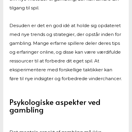
tilgang til spil.
Desuden er det en god idé at holde sig opdateret
med nye trends og strategier, der opstår inden for
gambling. Mange erfarne spillere deler deres tips
og erfaringer online, og disse kan være værdifulde
ressourcer til at forbedre dit eget spil. At
eksperimentere med forskellige taktikker kan
føre til nye indsigter og forbedrede vinderchancer.
Psykologiske aspekter ved
gambling