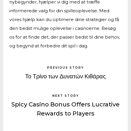
nybegynder, hjælper vi dig med at træffe
informerede valg for din spilleoplevelse. Med
vores hjælp kan du optimere dine strategier og få
den bedst mulige oplevelse i casinoerne. Besøg
os for at finde det, der passer bedst til dine behov,
og begynd at forbedre dit spil i dag.
PREVIOUS STORY
Το Τρίνο των Δυνατών Κιθάρας
NEXT STORY
Spicy Casino Bonus Offers Lucrative
Rewards to Players