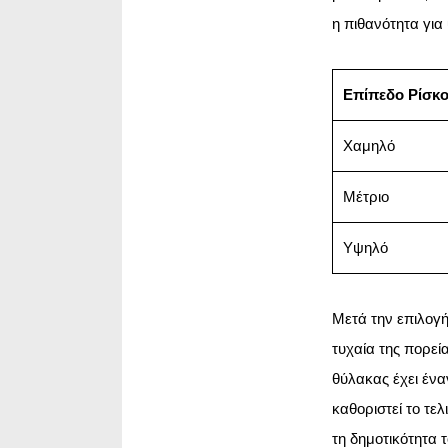
η πιθανότητα για
Επίπεδο Ρίσκ
Χαμηλό
Μέτριο
Υψηλό
Μετά την επιλογή
τυχαία της πορεί
θύλακας έχει ένα
καθοριστεί το τελ
τη δημοτικότητα 