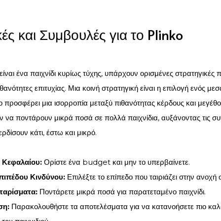
ές και Συμβουλές για το Plinko
 είναι ένα παιχνίδι κυρίως τύχης, υπάρχουν ορισμένες στρατηγικές
θανότητες επιτυχίας. Μια κοινή στρατηγική είναι η επιλογή ενός με
ίο προσφέρει μια ισορροπία μεταξύ πιθανότητας κέρδους και μεγέθο
ν να ποντάρουν μικρά ποσά σε πολλά παιχνίδια, αυξάνοντας τις συ
ρδίσουν κάτι, έστω και μικρό.
η Κεφαλαίου:
Ορίστε ένα budget και μην το υπερβαίνετε.
πιπέδου Κινδύνου:
Επιλέξτε το επίπεδο που ταιριάζει στην ανοχή 
ταρίσματα:
Ποντάρετε μικρά ποσά για παρατεταμένο παιχνίδι.
ση:
Παρακολουθήστε τα αποτελέσματα για να κατανοήσετε πιο καλ