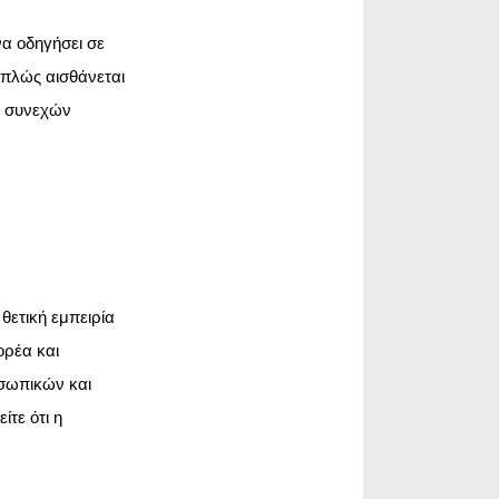
να οδηγήσει σε
 απλώς αισθάνεται
ν συνεχών
θετική εμπειρία
ορέα και
οσωπικών και
ίτε ότι η