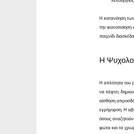
λειτουργίας
Η κατανόηση των 
την ικανοποίηση 
παιχνίδι διασκέδ
Η Ψυχολογ
Η απλότητα του p
να πέφτει, δημιου
αίσθηση απροσδόκ
εγρήγορση. Η αβε
όσους αναζητούν 
φώτα και τα χρώμ