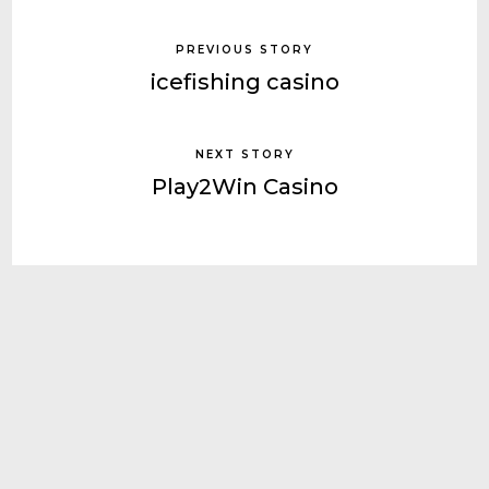
PREVIOUS STORY
icefishing casino
NEXT STORY
Play2Win Casino