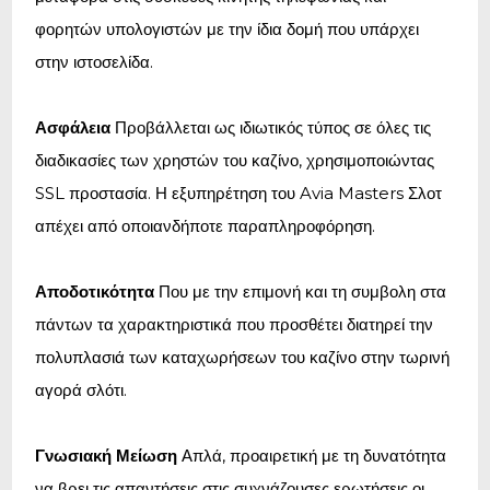
φορητών υπολογιστών με την ίδια δομή που υπάρχει
στην ιστοσελίδα.
Ασφάλεια
Προβάλλεται ως ιδιωτικός τύπος σε όλες τις
διαδικασίες των χρηστών του καζίνο, χρησιμοποιώντας
SSL προστασία. Η εξυπηρέτηση του Avia Masters Σλοτ
απέχει από οποιανδήποτε παραπληροφόρηση.
Αποδοτικότητα
Που με την επιμονή και τη συμβολη στα
πάντων τα χαρακτηριστικά που προσθέτει διατηρεί την
πολυπλασιά των καταχωρήσεων του καζίνο στην τωρινή
αγορά σλότι.
Γνωσιακή Μείωση
Απλά, προαιρετική με τη δυνατότητα
να βρει τις απαντήσεις στις συχνάζουσες ερωτήσεις οι