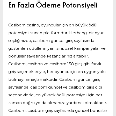
En Fazla Ödeme Potansiyeli
Casibom casino, oyuncular için en büyük ödül
potansiyeli sunan platformdur. Herhangi bir oyun
seçtiğinizde, casibom güncel giriş sayfasında
gösterilen ödüllerin yanı sıra, özel kampanyalar ve
bonuslar sayesinde kazançlarınız artabilir.
Casibom, casibon ve casibom 158 giriş gibi farklı
giriş seçenekleriyle, her oyuncu için en uygun yolu
bulmayı amaçlamaktadır. Casibom güncel giriş
sayfasında, casibom guncel ve casibom giris gibi
seçeneklerle, en yüksek ödül potansiyeli için her
zaman doğru yolda olmanıza yardımcı olmaktadır.
Casibom, casibom giriş sayfasında güncel bonuslar