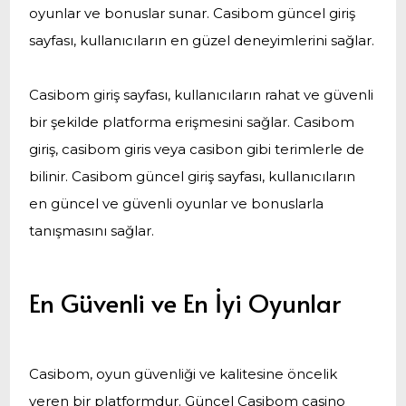
oyunlar ve bonuslar sunar. Casibom güncel giriş
sayfası, kullanıcıların en güzel deneyimlerini sağlar.
Casibom giriş sayfası, kullanıcıların rahat ve güvenli
bir şekilde platforma erişmesini sağlar. Casibom
giriş, casibom giris veya casibon gibi terimlerle de
bilinir. Casibom güncel giriş sayfası, kullanıcıların
en güncel ve güvenli oyunlar ve bonuslarla
tanışmasını sağlar.
En Güvenli ve En İyi Oyunlar
Casibom, oyun güvenliği ve kalitesine öncelik
veren bir platformdur. Güncel Casibom casino