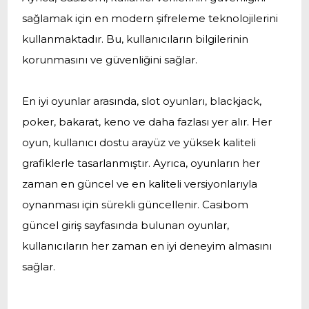
sağlamak için en modern şifreleme teknolojilerini
kullanmaktadır. Bu, kullanıcıların bilgilerinin
korunmasını ve güvenliğini sağlar.
En iyi oyunlar arasında, slot oyunları, blackjack,
poker, bakarat, keno ve daha fazlası yer alır. Her
oyun, kullanıcı dostu arayüz ve yüksek kaliteli
grafiklerle tasarlanmıştır. Ayrıca, oyunların her
zaman en güncel ve en kaliteli versiyonlarıyla
oynanması için sürekli güncellenir. Casibom
güncel giriş sayfasında bulunan oyunlar,
kullanıcıların her zaman en iyi deneyim almasını
sağlar.