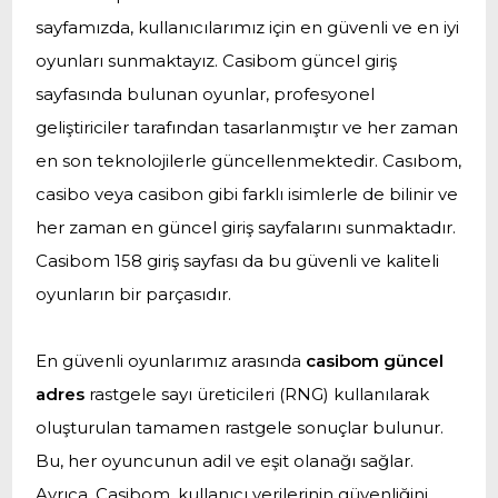
sayfamızda, kullanıcılarımız için en güvenli ve en iyi
oyunları sunmaktayız. Casibom güncel giriş
sayfasında bulunan oyunlar, profesyonel
geliştiriciler tarafından tasarlanmıştır ve her zaman
en son teknolojilerle güncellenmektedir. Casıbom,
casibo veya casibon gibi farklı isimlerle de bilinir ve
her zaman en güncel giriş sayfalarını sunmaktadır.
Casibom 158 giriş sayfası da bu güvenli ve kaliteli
oyunların bir parçasıdır.
En güvenli oyunlarımız arasında
casibom güncel
adres
rastgele sayı üreticileri (RNG) kullanılarak
oluşturulan tamamen rastgele sonuçlar bulunur.
Bu, her oyuncunun adil ve eşit olanağı sağlar.
Ayrıca, Casibom, kullanıcı verilerinin güvenliğini