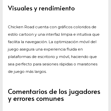
Visuales y rendimiento
Chicken Road cuenta con gráficos coloridos de
estilo cartoon y una interfaz limpia e intuitiva que
facilita la navegación. La optimización móvil del
juego asegura una experiencia fluida en
plataformas de escritorio y móvil, haciendo que
sea perfecto para sesiones rápidas o maratones
de juego más largos.
Comentarios de los jugadores
y errores comunes