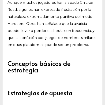
Aunque muchos jugadores han alabado Chicken
Road, algunos han expresado frustración por la
naturaleza extremadamente punitiva del modo
Hardcore. Otros han señalado que la avaricia
puede llevar a perder cashouts con frecuencia, y
que la confusión con juegos de nombres similares
en otras plataformas puede ser un problema.
Conceptos básicos de
estrategia
Estrategias de apuesta