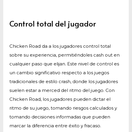
Control total del jugador
Chicken Road da a los jugadores control total
sobre su experiencia, permitiéndoles cash out en
cualquier paso que elijan. Este nivel de control es
un cambio significativo respecto a los juegos
tradicionales de estilo crash, donde los jugadores
suelen estar a merced del ritmo del juego. Con
Chicken Road, los jugadores pueden dictar el
ritmo de su juego, tomando riesgos calculados y
tomando decisiones informadas que pueden
marcar la diferencia entre éxito y fracaso.