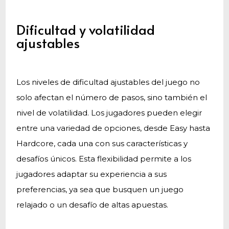
Dificultad y volatilidad
ajustables
Los niveles de dificultad ajustables del juego no
solo afectan el número de pasos, sino también el
nivel de volatilidad. Los jugadores pueden elegir
entre una variedad de opciones, desde Easy hasta
Hardcore, cada una con sus características y
desafíos únicos. Esta flexibilidad permite a los
jugadores adaptar su experiencia a sus
preferencias, ya sea que busquen un juego
relajado o un desafío de altas apuestas.