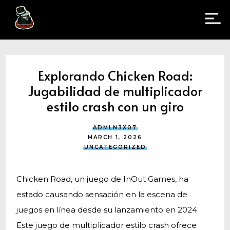
Explorando Chicken Road:
Jugabilidad de multiplicador
estilo crash con un giro
ADMLN3X07
MARCH 1, 2026
UNCATEGORIZED
Chicken Road, un juego de InOut Games, ha
estado causando sensación en la escena de
juegos en línea desde su lanzamiento en 2024.
Este juego de multiplicador estilo crash ofrece