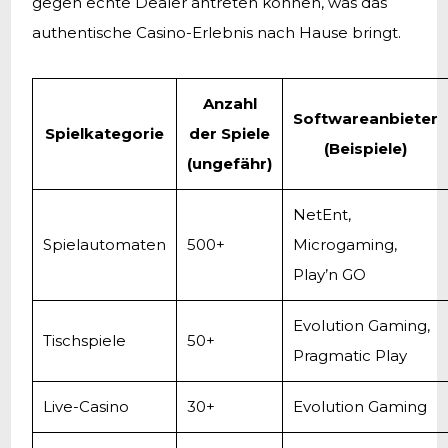
gegen echte Dealer antreten können, was das
authentische Casino-Erlebnis nach Hause bringt.
Anzahl
Softwareanbieter
Spielkategorie
der Spiele
(Beispiele)
(ungefähr)
NetEnt,
Spielautomaten
500+
Microgaming,
Play’n GO
Evolution Gaming,
Tischspiele
50+
Pragmatic Play
Live-Casino
30+
Evolution Gaming