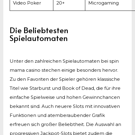
Video Poker
20+
Microgaming
Die Beliebtesten
Spielautomaten
Unter den zahlreichen Spielautomaten bei spin
mama casino stechen einige besonders hervor.
Zu den Favoriten der Spieler gehören klassische
Titel wie Starburst und Book of Dead, die für ihre
einfache Spielweise und hohen Gewinnchancen
bekannt sind. Auch neuere Slots mit innovativen
Funktionen und atemberaubender Grafik
erfreuen sich großer Beliebtheit. Die Auswahl an
progressiven Jackpot-Slots bietet zudem die