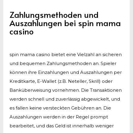
Zahlungsmethoden und
Auszahlungen bei spin mama
casino
spin mama casino bietet eine Vielzahl an sicheren
und bequemen Zahlungsmethoden an. Spieler
können ihre Einzahlungen und Auszahlungen per
Kreditkarte, E-Wallet (z.B. Neteller, Skrill) oder
Banküberweisung vornehmen. Die Transaktionen
werden schnell und zuverlässig abgewickelt, und
es fallen keine versteckten Gebühren an. Die
Auszahlungen werden in der Regel prompt
bearbeitet, und das Geld ist innerhalb weniger