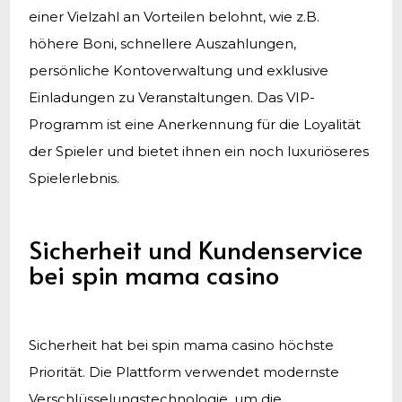
einer Vielzahl an Vorteilen belohnt, wie z.B.
höhere Boni, schnellere Auszahlungen,
persönliche Kontoverwaltung und exklusive
Einladungen zu Veranstaltungen. Das VIP-
Programm ist eine Anerkennung für die Loyalität
der Spieler und bietet ihnen ein noch luxuriöseres
Spielerlebnis.
Sicherheit und Kundenservice
bei spin mama casino
Sicherheit hat bei spin mama casino höchste
Priorität. Die Plattform verwendet modernste
Verschlüsselungstechnologie, um die