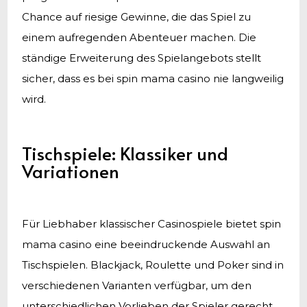
Chance auf riesige Gewinne, die das Spiel zu
einem aufregenden Abenteuer machen. Die
ständige Erweiterung des Spielangebots stellt
sicher, dass es bei spin mama casino nie langweilig
wird.
Tischspiele: Klassiker und
Variationen
Für Liebhaber klassischer Casinospiele bietet spin
mama casino eine beeindruckende Auswahl an
Tischspielen. Blackjack, Roulette und Poker sind in
verschiedenen Varianten verfügbar, um den
unterschiedlichen Vorlieben der Spieler gerecht