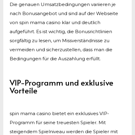
Die genauen Umsatzbedingungen variieren je
nach Bonusangebot und sind auf der Webseite
von spin mama casino klar und deutlich
aufgeführt. Es ist wichtig, die Bonusrichtlinien
sorgfältig zu lesen, um Missverständnisse zu
vermeiden und sicherzustellen, dass man die
Bedingungen für die Auszahlung erfüllt.
VIP-Programm und exklusive
Vorteile
spin mama casino bietet ein exklusives VIP-
Programm für seine treuesten Spieler. Mit
steigendem Spielniveau werden die Spieler mit