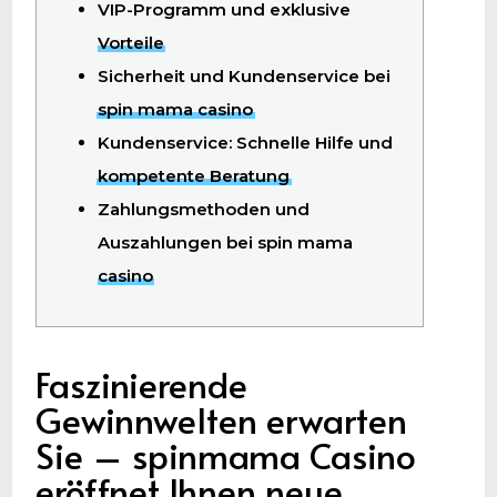
VIP-Programm und exklusive
Vorteile
Sicherheit und Kundenservice bei
spin mama casino
Kundenservice: Schnelle Hilfe und
kompetente Beratung
Zahlungsmethoden und
Auszahlungen bei spin mama
casino
Faszinierende
Gewinnwelten erwarten
Sie – spinmama Casino
eröffnet Ihnen neue