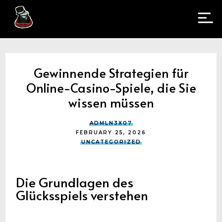
Gewinnende Strategien für
Online-Casino-Spiele, die Sie
wissen müssen
ADMLN3X07
FEBRUARY 25, 2026
UNCATEGORIZED
Die Grundlagen des
Glücksspiels verstehen