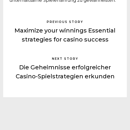
unterhaltsame Spielerfahrung zu gewährleisten.
PREVIOUS STORY
Maximize your winnings Essential
strategies for casino success
NEXT STORY
Die Geheimnisse erfolgreicher
Casino-Spielstrategien erkunden