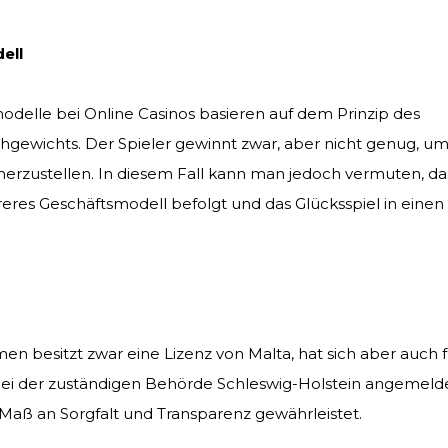
ell
odelle bei Online Casinos basieren auf dem Prinzip des
hgewichts. Der Spieler gewinnt zwar, aber nicht genug, um 
herzustellen. In diesem Fall kann man jedoch vermuten, da
ireres Geschäftsmodell befolgt und das Glücksspiel in eine
n besitzt zwar eine Lizenz von Malta, hat sich aber auch f
bei der zuständigen Behörde Schleswig-Holstein angemelde
 Maß an Sorgfalt und Transparenz gewährleistet.