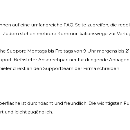
nen auf eine umfangreiche FAQ-Seite zugreifen, die rege
ird. Zudem stehen mehrere Kommunikationswege zur Verfü
che Support: Montags bis Freitags von 9 Uhr morgens bis 2
pport: Befristeter Ansprechpartner für dringende Anfrage
ieler direkt an den Supportteam der Firma schreiben
erfläche ist durchdacht und freundlich. Die wichtigsten Fu
ert und leicht zugänglich.