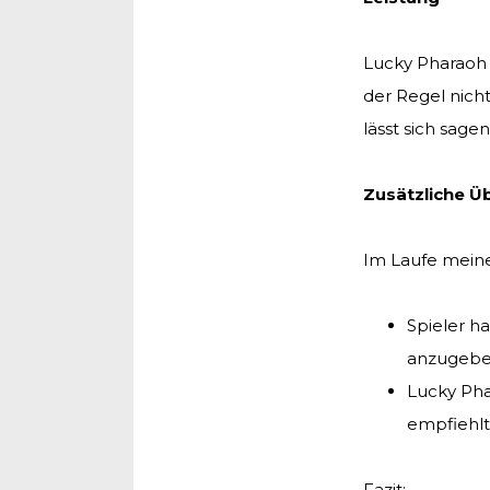
Lucky Pharaoh h
der Regel nich
lässt sich sage
Zusätzliche Ü
Im Laufe meine
Spieler h
anzugebe
Lucky Pha
empfiehlt
Fazit: