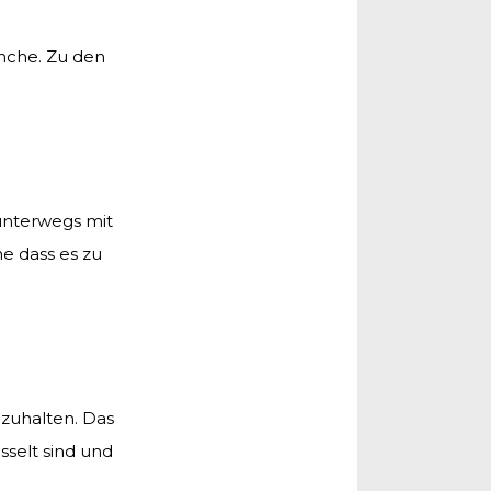
nche. Zu den
 unterwegs mit
e dass es zu
nzuhalten. Das
sselt sind und