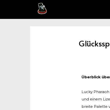
Glückssp
Überblick übe
Lucky Pharaoh i
und einem Lize
breite Palette