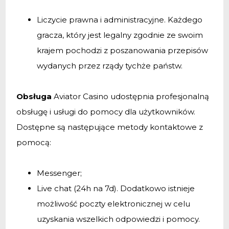
Liczycie prawna i administracyjne. Każdego
gracza, który jest legalny zgodnie ze swoim
krajem pochodzi z poszanowania przepisów
wydanych przez rządy tychże państw.
Obsługa
Aviator Casino udostępnia profesjonalną
obsługę i usługi do pomocy dla użytkowników.
Dostępne są następujące metody kontaktowe z
pomocą:
Messenger;
Live chat (24h na 7d). Dodatkowo istnieje
możliwość poczty elektronicznej w celu
uzyskania wszelkich odpowiedzi i pomocy.