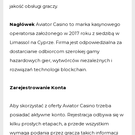
jakość obsługi graczy.
Nagłówek
Aviator Casino to marka kasynowego
operatorsa założonego w 2017 roku z siedzibą w
Limassol na Cyprze. Firma jest odpowiedzialna za
dostarcianie odbiorcom szerokiej gamy
hazardowych gier, wytwórców niezależnych i
rozwiązań technologii blockchain.
Zarejestrowanie Konta
Aby skorzystać z oferty Aviator Casino trzeba
posiadać aktywne konto. Rejestracja odbywa się w
kilku prostych etapach, a przede wszystkim
wymaga podania przez gracza takich informacji