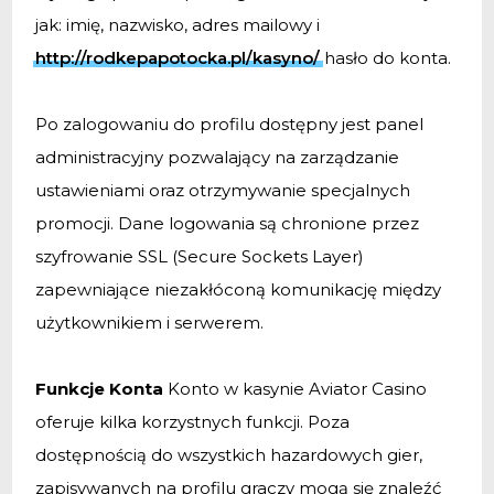
jak: imię, nazwisko, adres mailowy i
http://rodkepapotocka.pl/kasyno/
hasło do konta.
Po zalogowaniu do profilu dostępny jest panel
administracyjny pozwalający na zarządzanie
ustawieniami oraz otrzymywanie specjalnych
promocji. Dane logowania są chronione przez
szyfrowanie SSL (Secure Sockets Layer)
zapewniające niezakłóconą komunikację między
użytkownikiem i serwerem.
Funkcje Konta
Konto w kasynie Aviator Casino
oferuje kilka korzystnych funkcji. Poza
dostępnością do wszystkich hazardowych gier,
zapisywanych na profilu graczy mogą się znaleźć