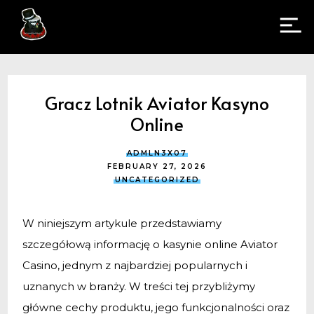
Gracz Lotnik Aviator Kasyno
Online
ADMLN3X07
FEBRUARY 27, 2026
UNCATEGORIZED
W niniejszym artykule przedstawiamy
szczegółową informację o kasynie online Aviator
Casino, jednym z najbardziej popularnych i
uznanych w branży. W treści tej przybliżymy
główne cechy produktu, jego funkcjonalności oraz