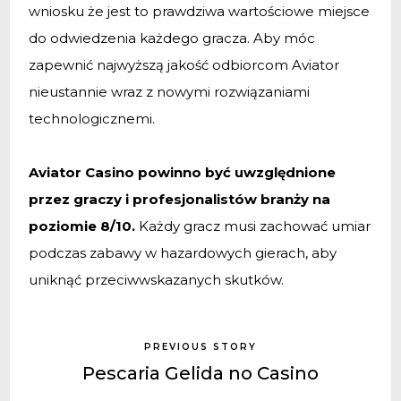
wniosku że jest to prawdziwa wartościowe miejsce
do odwiedzenia każdego gracza. Aby móc
zapewnić najwyższą jakość odbiorcom Aviator
nieustannie wraz z nowymi rozwiązaniami
technologicznemi.
Aviator Casino powinno być uwzględnione
przez graczy i profesjonalistów branży na
poziomie 8/10.
Każdy gracz musi zachować umiar
podczas zabawy w hazardowych gierach, aby
uniknąć przeciwwskazanych skutków.
PREVIOUS STORY
Pescaria Gelida no Casino