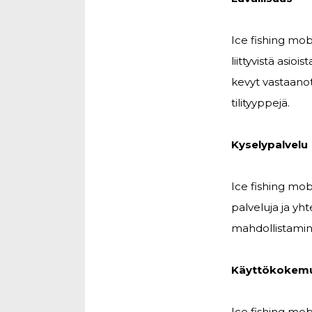
Ice fishing mo
liittyvistä asio
kevyt vastaanot
tilityyppejä.
Kyselypalvelu
Ice fishing mob
palveluja ja yh
mahdollistamin
Käyttökokem
Ice fishing mob