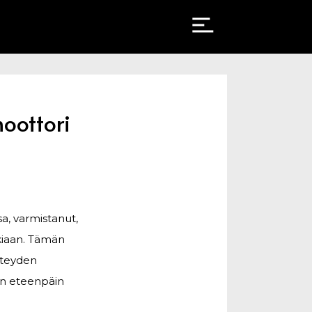
oottori
a, varmistanut,
kkiaan. Tämän
yhteyden
in eteenpäin