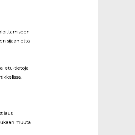
aloittamiseen.
en sijaan että
ai etu-tietoja
ikkelissa.
tilaus
a mukaan muuta