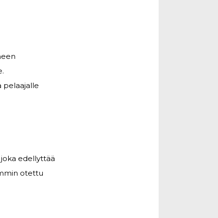
yneen
e.
 pelaajalle
 joka edellyttää
emmin otettu