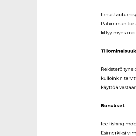
Ilmoittautumisp
Pahimman toistu
liittyy myös ma
Tiliominaisuuk
Rekisteröitynei
kulloinkin tarv
käyttöä vastaan
Bonukset
Ice fishing mob
Esimerkiksi vii