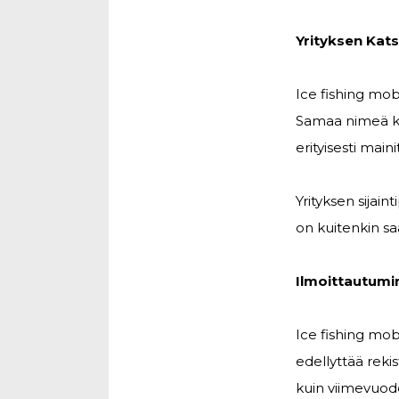
Yrityksen Kat
Ice fishing mob
Samaa nimeä kan
erityisesti maini
Yrityksen sijain
on kuitenkin sa
Ilmoittautumi
Ice fishing mob
edellyttää reki
kuin viimevuode