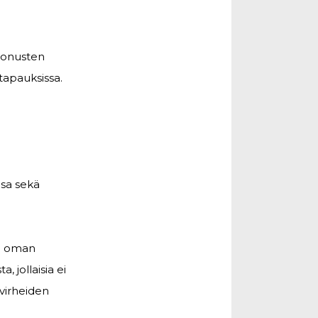
sbonusten
 tapauksissa.
isa sekä
iä oman
, jollaisia ei
virheiden