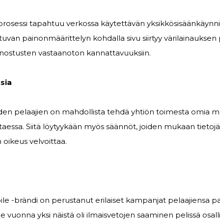
rosessi tapahtuu verkossa käytettävän yksikkösisäänkäynnin 
van painonmäärittelyn kohdalla sivu siirtyy värilainauksen pi
inostusten vastaanoton kannattavuuksiin.
sia
den pelaajien on mahdollista tehdä yhtiön toimesta omia mu
ittaessa. Siitä löytyykään myös säännöt, joiden mukaan tietojä
 oikeus velvoittaa.
ile -brändi on perustanut erilaiset kampanjat pelaajiensa pa
me vuonna yksi näistä oli ilmaisvetojen saaminen pelissä osal