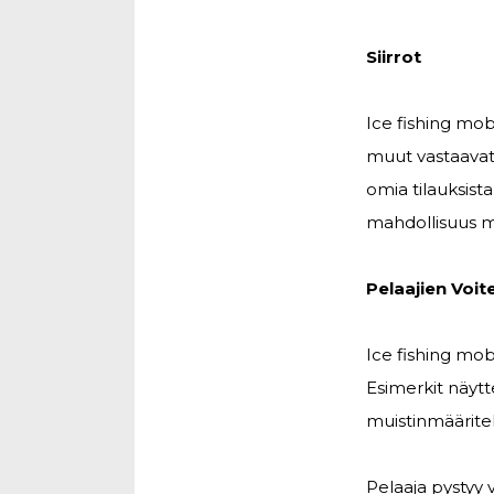
Siirrot
Ice fishing mo
muut vastaavat s
omia tilauksist
mahdollisuus mu
Pelaajien Voit
Ice fishing mobi
Esimerkit näytt
muistinmääritel
Pelaaja pystyy