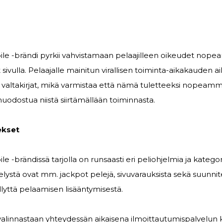
bile -brändi pyrkii vahvistamaan pelaajilleen oikeudet nop
ivulla. Pelaajalle mainitun virallisen toiminta-aikakauden ai
a valtakirjat, mikä varmistaa että nämä tuletteeksi nopeam
odostua niistä siirtämällään toiminnasta.
ekset
le -brändissä tarjolla on runsaasti eri peliohjelmia ja kategor
elystä ovat mm. jackpot pelejä, sivuvarauksista sekä suunnite
lyttä pelaamisen lisääntymisestä.
 valinnastaan yhteydessän aikaisena ilmoittautumispalvelun