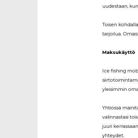
uudestaan, kun p
Toisen kohdalla
tarjoilua. Omais
Maksukäyttö
Ice fishing mob
siirtotoimintam
yleisimmin omal
Yhtiössä maini
valinnastasi toi
juuri kerrassa
yhteydet.