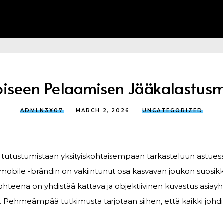
toiseen Pelaamisen Jääkalastusm
ADMLN3X07
MARCH 2, 2026
UNCATEGORIZED
tä tutustumistaan yksityiskohtaisempaan tarkasteluun astuess
g mobile -brändin on vakiintunut osa kasvavan joukon suosi
kohteena on yhdistää kattava ja objektiivinen kuvastus asia
. Pehmeämpää tutkimusta tarjotaan siihen, että kaikki johd