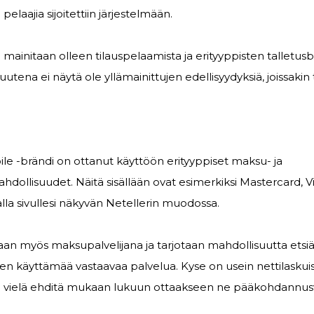
elaajia sijoitettiin järjestelmään.
 mainitaan olleen tilauspelaamista ja erityyppisten talletu
uutena ei näytä ole yllämainittujen edellisyydyksiä, joissakin
ile -brändi on ottanut käyttöön erityyppiset maksu- ja
ahdollisuudet. Näitä sisällään ovat esimerkiksi Mastercard, V
la sivullesi näkyvän Netellerin muodossa.
taan myös maksupalvelijana ja tarjotaan mahdollisuutta ets
sen käyttämää vastaavaa palvelua. Kyse on usein nettilaskuista
an vielä ehditä mukaan lukuun ottaakseen ne pääkohdannus