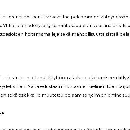
bile -brändi on saanut virkavaltaa pelaamiseen yhteydessä
ista. Yhtiöllä on edellytetty toimintakaudeltansa osana omaks
toasioiden hoitamismalleja sekä mahdollisuutta siirtää pel
ile -brändi on ottanut käyttöön asiakaspalvelemiseen liitt
teydet siihen. Näitä edustaa mm. suomenkielinen tuen tarjoi
en sekä asiakkaille muutettu pelaamisohjelmien ominaisuuk
us
ile -brändi on saanut toiminnastaan hyvän kehityksen pelaaj