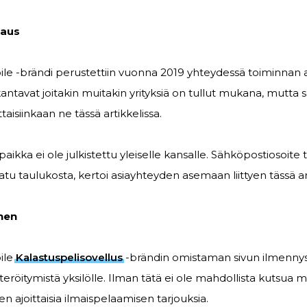
saus
ile -brändi perustettiin vuonna 2019 yhteydessä toiminnan 
tavat joitakin muitakin yrityksiä on tullut mukana, mutta s
ttaisiinkaan ne tässä artikkelissa.
tipaikka ei ole julkistettu yleiselle kansalle. Sähköpostiosoite t
atu taulukosta, kertoi asiayhteyden asemaan liittyen tässä art
nen
ile
Kalastuspelisovellus
-brändin omistaman sivun ilmennys
steröitymistä yksilölle. Ilman tätä ei ole mahdollista kutsu
n ajoittaisia ilmaispelaamisen tarjouksia.