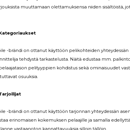
arjouksista muuttamaan olettamuksensa niiden sisältöistä, jo
 Kategoriaukset
bile -brändi on ottanut käyttöön pelikohteiden yhteydessä
ittelija tehdystä tarkastelusta. Näitä edustaa mm. palkint
pelaajatason pelityyppien kohdistus sekä ominaisuudet va
uttavat osuuksia.
arjoilijat
bile -brändi on ottanut käyttöön tarjonnan yhteydessän as
taa erinomaisen kokemuksen pelaajille ja samalla edellytt
ilanne vastaanoton kannattavuuksia silloin tällöin.