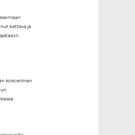
n asemaan
unut kattava ja
aajatason
yvän kokoelman
lun
sissa.
akasvoilta,