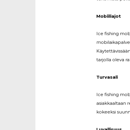
Mobiiliajot
Ice fishing mo
mobilaikapalvelu
Käytettävissään
tarjolla oleva 
Turvasali
Ice fishing mob
asiakkaaltaan r
kokeeksi suunn
Luvallisuus