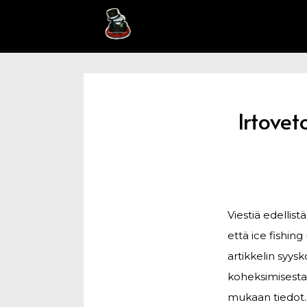
Irtove
Viestiä edellis
että ice fishin
artikkelin syys
koheksimisesta
mukaan tiedot.