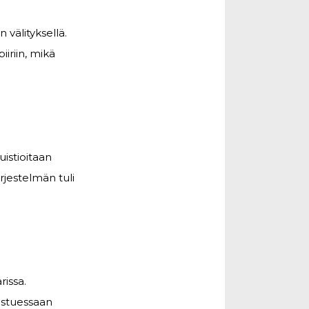
välityksellä.
iriin, mikä
istioitaan
rjestelmän tuli
rissa.
listuessaan