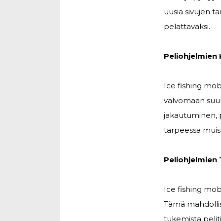
uusia sivujen t
pelattavaksi.
Peliohjelmien
Ice fishing mo
valvomaan suunn
jakautuminen, 
tarpeessa muist
Peliohjelmien T
Ice fishing mo
Tämä mahdollis
tukemista pelit