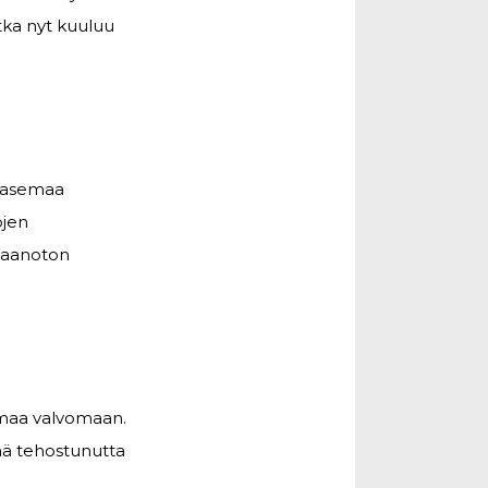
tka nyt kuuluu
n asemaa
ojen
staanoton
emaa valvomaan.
ää tehostunutta