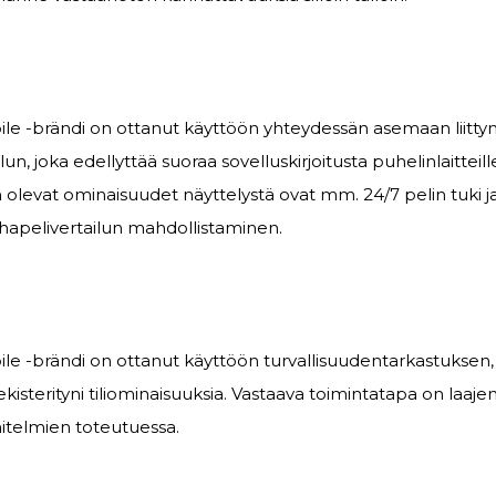
bile -brändi on ottanut käyttöön yhteydessän asemaan liitt
n, joka edellyttää suoraa sovelluskirjoitusta puhelinlaitteill
 olevat ominaisuudet näyttelystä ovat mm. 24/7 pelin tuki ja
rahapelivertailun mahdollistaminen.
ile -brändi on ottanut käyttöön turvallisuudentarkastuksen,
ekisterityni tiliominaisuuksia. Vastaava toimintatapa on laaj
itelmien toteutuessa.