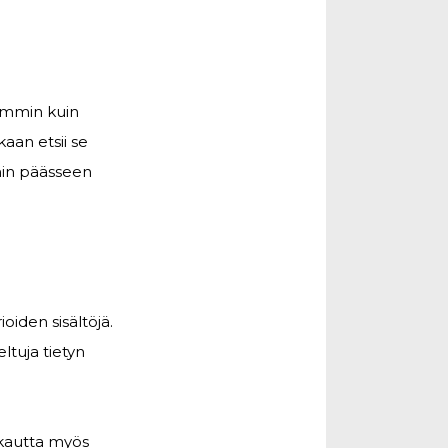
eammin kuin
kaan etsii se
min päässeen
ioiden sisältöjä.
ltuja tietyn
 kautta myös