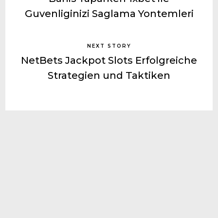
Guvenliginizi Saglama Yontemleri
NEXT STORY
NetBets Jackpot Slots Erfolgreiche
Strategien und Taktiken