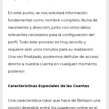
En este punto, se nos solicitará información
fundamental como nombre completo, fecha de
nacimiento y dirección, junto con otros datos
relevantes necesarios para la configuración del
perfil. Todo este proceso es muy sencillo y
requiere sólo unos minutos para su realización.
Una vez finalizado, podremos disfrutar de acceso
directo a nuestra cuenta en cualquier momento
posterior.
Características Especiales de las Cuentas
Una característica clave que hace de Betsson una
opción deseable entre los jugadores online es el