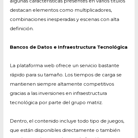
algunas características presentes en varios títulos
destacan elementos como multiplicadores,
combinaciones inesperadas y escenas con alta
definición.
Bancos de Datos e Infraestructura Tecnológica
La plataforma web ofrece un servicio bastante
rápido para su tamaño. Los tiempos de carga se
mantienen siempre altamente competitivos
gracias a las inversiones en infraestructura
tecnológica por parte del grupo matriz.
Dentro, el contenido incluye todo tipo de juegos,
que están disponibles directamente o también