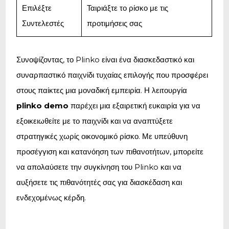
Επιλέξτε
Ταιριάξτε το ρίσκο με τις
Συντελεστές
προτιμήσεις σας
Συνοψίζοντας, το Plinko είναι ένα διασκεδαστικό και
συναρπαστικό παιχνίδι τυχαίας επιλογής που προσφέρει
στους παίκτες μια μοναδική εμπειρία. Η λειτουργία
plinko demo
παρέχει μια εξαιρετική ευκαιρία για να
εξοικειωθείτε με το παιχνίδι και να αναπτύξετε
στρατηγικές χωρίς οικονομικό ρίσκο. Με υπεύθυνη
προσέγγιση και κατανόηση των πιθανοτήτων, μπορείτε
να απολαύσετε την συγκίνηση του Plinko και να
αυξήσετε τις πιθανότητές σας για διασκέδαση και
ενδεχομένως κέρδη.