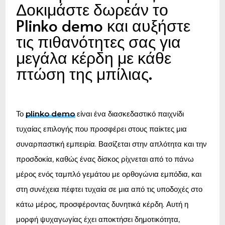
Δοκιμάστε δωρεάν το
Plinko demo και αυξήστε
τις πιθανότητες σας για
μεγάλα κέρδη με κάθε
πτώση της μπίλιας.
Το
plinko demo
είναι ένα διασκεδαστικό παιχνίδι
τυχαίας επιλογής που προσφέρει στους παίκτες μια
συναρπαστική εμπειρία. Βασίζεται στην απλότητα και την
προσδοκία, καθώς ένας δίσκος ρίχνεται από το πάνω
μέρος ενός ταμπλό γεμάτου με ορθογώνια εμπόδια, και
στη συνέχεια πέφτει τυχαία σε μια από τις υποδοχές στο
κάτω μέρος, προσφέροντας δυνητικά κέρδη. Αυτή η
μορφή ψυχαγωγίας έχει αποκτήσει δημοτικότητα,