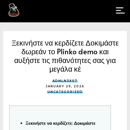
Ξεκινήστε να κερδίζετε Δοκιμάστε
δωρεάν το Plinko demo και
αυξήστε τις πιθανότητες σας για
μεγάλα κέ
ADMLN3X07
JANUARY 29, 2026
UNCATEGORIZED
Ξεκινήστε να κερδίζετε: Δοκιμάστε