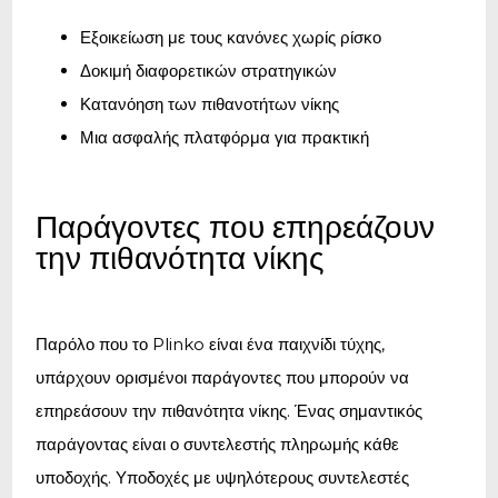
Εξοικείωση με τους κανόνες χωρίς ρίσκο
Δοκιμή διαφορετικών στρατηγικών
Κατανόηση των πιθανοτήτων νίκης
Μια ασφαλής πλατφόρμα για πρακτική
Παράγοντες που επηρεάζουν
την πιθανότητα νίκης
Παρόλο που το Plinko είναι ένα παιχνίδι τύχης,
υπάρχουν ορισμένοι παράγοντες που μπορούν να
επηρεάσουν την πιθανότητα νίκης. Ένας σημαντικός
παράγοντας είναι ο συντελεστής πληρωμής κάθε
υποδοχής. Υποδοχές με υψηλότερους συντελεστές