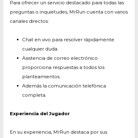
Para ofrecer un servicio destacado para todas las
preguntas o inquietudes, MrRun cuenta con varios
canales directos:
Chat en vivo para resolver rápidamente
cualquier duda.
Asistencia de correo electrónico
proporciona respuestas a todos los
planteamientos.
Además la comunicación telefónica
completa.
Experiencia del Jugador
En su experiencia, MrRun destaca por sus