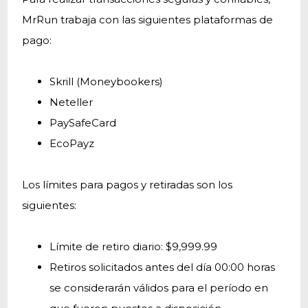
MrRun trabaja con las siguientes plataformas de
pago:
Skrill (Moneybookers)
Neteller
PaySafeCard
EcoPayz
Los límites para pagos y retiradas son los
siguientes:
Límite de retiro diario: $9,999.99
Retiros solicitados antes del día 00:00 horas
se considerarán válidos para el período en