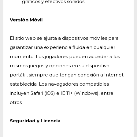
gráficos y efectivos sonidos.
Versión Móvil
El sitio web se ajusta a dispositivos móviles para
garantizar una experiencia fluida en cualquier
momento. Los jugadores pueden acceder a los
mismos juegos y opciones en su dispositivo
portátil, siempre que tengan conexión a Internet
establecida. Los navegadores compatibles
incluyen Safari (iOS) e IE 11+ (Windows), entre
otros.
Seguridad y Licencia