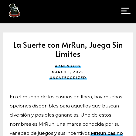
La Suerte con MrRun, Juega Sin
Limites
ADMLN3X07
MARCH 1, 2026
UNCATEGORIZED
En el mundo de los casinos en línea, hay muchas
opciones disponibles para aquellos que buscan
diversión y posibles ganancias. Uno de estos
nombres es MrRun, una marca conocida por su
variedad de juegos y sus incentivos
MrRun casino