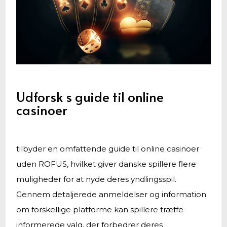
Udforsk s guide til online
casinoer
tilbyder en omfattende guide til online casinoer
uden ROFUS, hvilket giver danske spillere flere
muligheder for at nyde deres yndlingsspil.
Gennem detaljerede anmeldelser og information
om forskellige platforme kan spillere træffe
informerede valg, der forbedrer deres