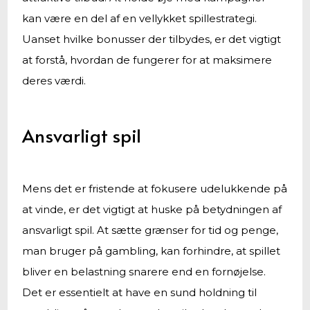
kan være en del af en vellykket spillestrategi.
Uanset hvilke bonusser der tilbydes, er det vigtigt
at forstå, hvordan de fungerer for at maksimere
deres værdi.
Ansvarligt spil
Mens det er fristende at fokusere udelukkende på
at vinde, er det vigtigt at huske på betydningen af
ansvarligt spil. At sætte grænser for tid og penge,
man bruger på gambling, kan forhindre, at spillet
bliver en belastning snarere end en fornøjelse.
Det er essentielt at have en sund holdning til