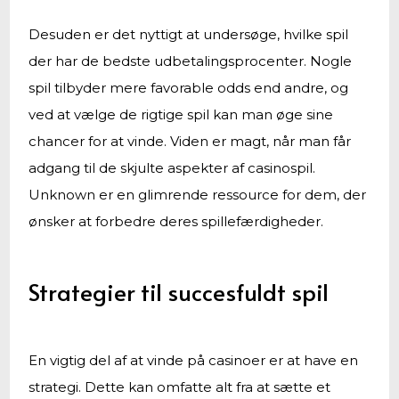
Desuden er det nyttigt at undersøge, hvilke spil
der har de bedste udbetalingsprocenter. Nogle
spil tilbyder mere favorable odds end andre, og
ved at vælge de rigtige spil kan man øge sine
chancer for at vinde. Viden er magt, når man får
adgang til de skjulte aspekter af casinospil.
Unknown er en glimrende ressource for dem, der
ønsker at forbedre deres spillefærdigheder.
Strategier til succesfuldt spil
En vigtig del af at vinde på casinoer er at have en
strategi. Dette kan omfatte alt fra at sætte et