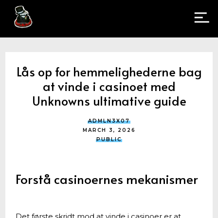
Lås op for hemmelighederne bag
at vinde i casinoet med
Unknowns ultimative guide
ADMLN3X07
MARCH 3, 2026
PUBLIC
Forstå casinoernes mekanismer
Det første skridt mod at vinde i casinoer er at