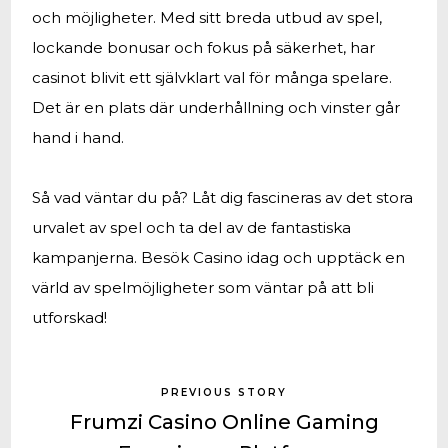
och möjligheter. Med sitt breda utbud av spel,
lockande bonusar och fokus på säkerhet, har
casinot blivit ett självklart val för många spelare.
Det är en plats där underhållning och vinster går
hand i hand.
Så vad väntar du på? Låt dig fascineras av det stora
urvalet av spel och ta del av de fantastiska
kampanjerna. Besök Casino idag och upptäck en
värld av spelmöjligheter som väntar på att bli
utforskad!
PREVIOUS STORY
Frumzi Casino Online Gaming