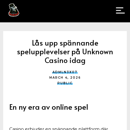
Lås upp spännande
spelupplevelser på Unknown
Casino idag
ADMLN3X07
MARCH 4, 2026
PUBLIC
En ny era av online spel
Casino erbjuder en spännande plattform där