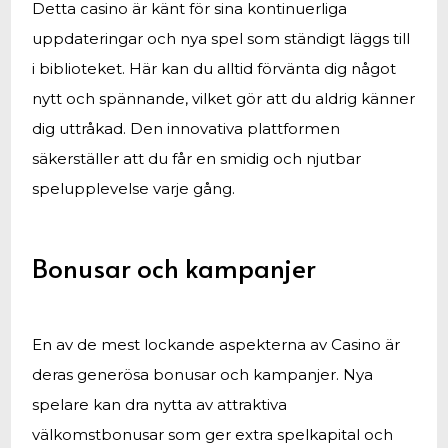
Detta casino är känt för sina kontinuerliga
uppdateringar och nya spel som ständigt läggs till
i biblioteket. Här kan du alltid förvänta dig något
nytt och spännande, vilket gör att du aldrig känner
dig uttråkad. Den innovativa plattformen
säkerställer att du får en smidig och njutbar
spelupplevelse varje gång.
Bonusar och kampanjer
En av de mest lockande aspekterna av Casino är
deras generösa bonusar och kampanjer. Nya
spelare kan dra nytta av attraktiva
välkomstbonusar som ger extra spelkapital och