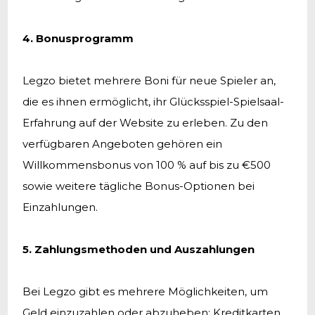
4. Bonusprogramm
Legzo bietet mehrere Boni für neue Spieler an,
die es ihnen ermöglicht, ihr Glücksspiel-Spielsaal-
Erfahrung auf der Website zu erleben. Zu den
verfügbaren Angeboten gehören ein
Willkommensbonus von 100 % auf bis zu €500
sowie weitere tägliche Bonus-Optionen bei
Einzahlungen.
5. Zahlungsmethoden und Auszahlungen
Bei Legzo gibt es mehrere Möglichkeiten, um
Geld einzuzahlen oder abzuheben: Kreditkarten