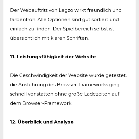
Der Webauftritt von Legzo wirkt freundlich und
farbenfroh. Alle Optionen sind gut sortiert und
einfach zu finden. Der Spielbereich selbst ist
übersichtlich mit klaren Schriften.
11. Leistungsfähigkeit der Website
Die Geschwindigkeit der Website wurde getestet,
die Ausführung des Browser-Frameworks ging
schnell vonstatten ohne große Ladezeiten auf
dem Browser-Framework.
12. Überblick und Analyse