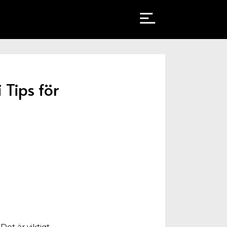
 Tips för
Det är viktigt