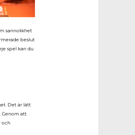
om sannolikhet
ormerade beslut
rje spel kan du
t. Det är lätt
d. Genom att
r och