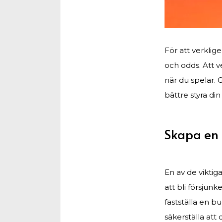
För att verklig
och odds. Att v
när du spelar. 
bättre styra di
Skapa en
En av de viktig
att bli försju
fastställa en b
säkerställa att 