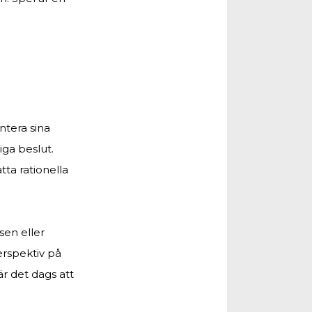
ntera sina
iga beslut.
tta rationella
sen eller
perspektiv på
är det dags att