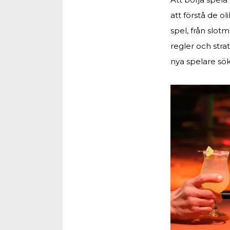
att förstå de o
spel, från slot
regler och strat
nya spelare sö