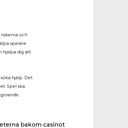
å riskerna och
jälpa spelare
 hjälpa dig att
söka hjälp. Det
et. Spel ska
avgörande.
heterna bakom casinot