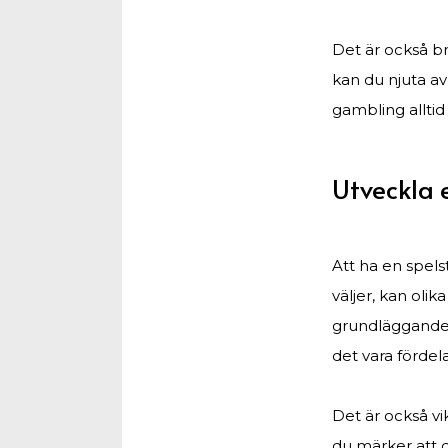
Det är också br
kan du njuta av
gambling alltid
Utveckla e
Att ha en spels
väljer, kan olik
grundläggande s
det vara fördela
Det är också vi
du märker att d