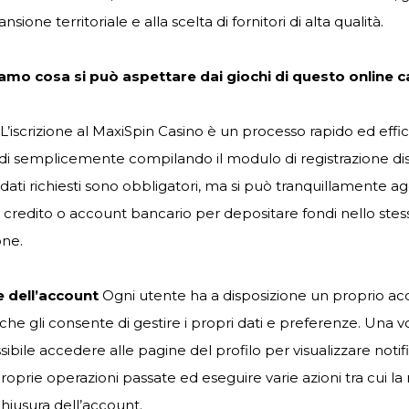
nsione territoriale e alla scelta di fornitori di alta qualità.
iamo cosa si può aspettare dai giochi di questo online c
L’iscrizione al MaxiSpin Casino è un processo rapido ed effici
di semplicemente compilando il modulo di registrazione dis
i dati richiesti sono obbligatori, ma si può tranquillamente a
di credito o account bancario per depositare fondi nello s
one.
e dell’account
Ogni utente ha a disposizione un proprio a
che gli consente di gestire i propri dati e preferenze. Una v
sibile accedere alle pagine del profilo per visualizzare notif
proprie operazioni passate ed eseguire varie azioni tra cui la
hiusura dell’account.