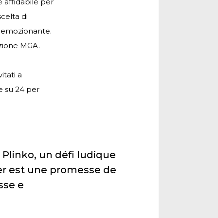
 affidabile per
scelta di
ed emozionante.
azione MGA.
itati a
e su 24 per
 Plinko, un défi ludique
er est une promesse de
sse e