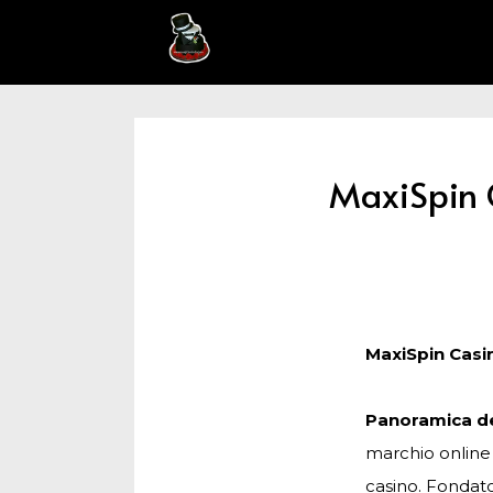
MaxiSpin 
MaxiSpin Casin
Panoramica d
marchio online 
casino. Fondato