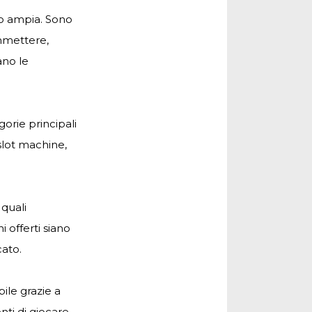
to ampia. Sono
ommettere,
ano le
orie principali
 slot machine,
 quali
 offerti siano
cato.
ile grazie a
nti di giocare