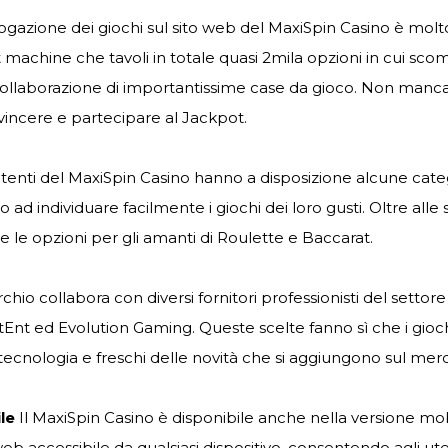
ogazione dei giochi sul sito web del MaxiSpin Casino è mol
ot machine che tavoli in totale quasi 2mila opzioni in cui sc
 collaborazione di importantissime case da gioco. Non manc
vincere e partecipare al Jackpot.
utenti del MaxiSpin Casino hanno a disposizione alcune categ
o ad individuare facilmente i giochi dei loro gusti. Oltre alle
 le opzioni per gli amanti di Roulette e Baccarat.
rchio collabora con diversi fornitori professionisti del settore
nt ed Evolution Gaming. Queste scelte fanno sì che i giochi
tecnologia e freschi delle novità che si aggiungono sul mer
ile
Il MaxiSpin Casino è disponibile anche nella versione mob
web accessibile da qualsiasi dispositivo, consentendo agli ute