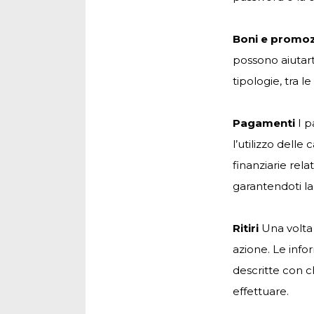
Boni e promo
possono aiutarti
tipologie, tra l
Pagamenti
I p
l’utilizzo delle
finanziarie rel
garantendoti la
Ritiri
Una volta 
azione. Le infor
descritte con c
effettuare.