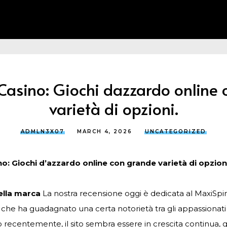
Casino: Giochi dazzardo online 
varietà di opzioni.
ADMLN3X07
MARCH 4, 2026
UNCATEGORIZED
o: Giochi d’azzardo online con grande varietà di opzion
ella marca
La nostra recensione oggi è dedicata al MaxiSpi
che ha guadagnato una certa notorietà tra gli appassionati 
 recentemente, il sito sembra essere in crescita continua, 