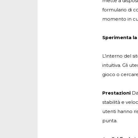
mette a disposi
formulario di c
momento in cui 
Sperimenta la 
L’interno del 
intuitiva. Gli u
gioco o cercare 
Prestazioni
Da
stabilità e vel
utenti hanno ri
punta.