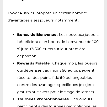
Tower Rush jeu propose un certain nombre
d’avantages à ses joueurs, notamment :
Bonus de Bienvenue
: Les nouveaux joueurs
bénéficient d’un bonus de bienvenue de 100
% jusqu’à 500 euros sur leur première
déposition.
Rewards Fidélité
: Chaque mois, les joueurs
qui dépensent au moins 50 euros peuvent
récolter des points fidélité échangeables
contre des avantages spécifiques (ex : jeux
gratuits ou tickets pour le tirage de loterie).
Tournées Promotionnelles
: Les joueurs
participent à des tournées promotionnelles