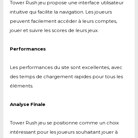
Tower Rush jeu propose une interface utilisateur
intuitive qui facilite la navigation. Les joueurs
peuvent facilement accéder à leurs comptes,
jouer et suivre les scores de leurs jeux.
Performances
Les performances du site sont excellentes, avec
des temps de chargement rapides pour tous les
éléments.
Analyse Finale
Tower Rush jeu se positionne comme un choix
intéressant pour les joueurs souhaitant jouer à