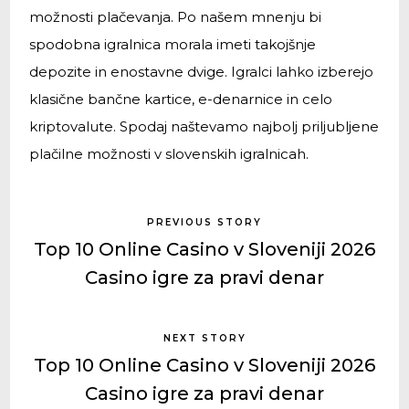
možnosti plačevanja. Po našem mnenju bi
spodobna igralnica morala imeti takojšnje
depozite in enostavne dvige. Igralci lahko izberejo
klasične bančne kartice, e-denarnice in celo
kriptovalute. Spodaj naštevamo najbolj priljubljene
plačilne možnosti v slovenskih igralnicah.
PREVIOUS STORY
Top 10 Online Casino v Sloveniji 2026
Casino igre za pravi denar
NEXT STORY
Top 10 Online Casino v Sloveniji 2026
Casino igre za pravi denar