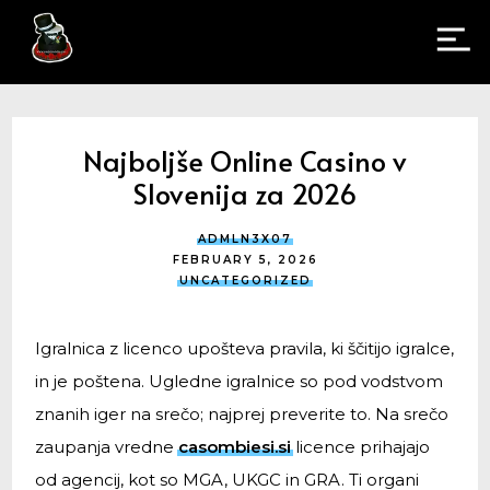
Najboljše Online Casino v
Slovenija za 2026
ADMLN3X07
FEBRUARY 5, 2026
UNCATEGORIZED
Igralnica z licenco upošteva pravila, ki ščitijo igralce,
in je poštena. Ugledne igralnice so pod vodstvom
znanih iger na srečo; najprej preverite to. Na srečo
zaupanja vredne
casombiesi.si
licence prihajajo
od agencij, kot so MGA, UKGC in GRA. Ti organi