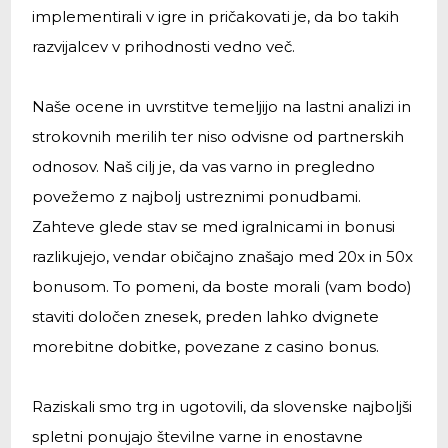
implementirali v igre in pričakovati je, da bo takih
razvijalcev v prihodnosti vedno več.
Naše ocene in uvrstitve temeljijo na lastni analizi in
strokovnih merilih ter niso odvisne od partnerskih
odnosov. Naš cilj je, da vas varno in pregledno
povežemo z najbolj ustreznimi ponudbami.
Zahteve glede stav se med igralnicami in bonusi
razlikujejo, vendar običajno znašajo med 20x in 50x
bonusom. To pomeni, da boste morali (vam bodo)
staviti določen znesek, preden lahko dvignete
morebitne dobitke, povezane z casino bonus.
Raziskali smo trg in ugotovili, da slovenske najboljši
spletni ponujajo številne varne in enostavne