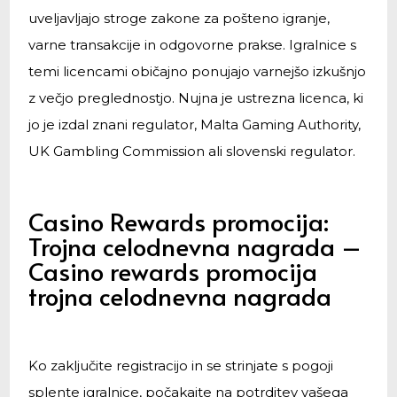
uveljavljajo stroge zakone za pošteno igranje,
varne transakcije in odgovorne prakse. Igralnice s
temi licencami običajno ponujajo varnejšo izkušnjo
z večjo preglednostjo. Nujna je ustrezna licenca, ki
jo je izdal znani regulator, Malta Gaming Authority,
UK Gambling Commission ali slovenski regulator.
Casino Rewards promocija:
Trojna celodnevna nagrada –
Casino rewards promocija
trojna celodnevna nagrada
Ko zaključite registracijo in se strinjate s pogoji
splente igralnice, počakajte na potrditev vašega