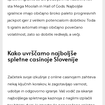
sta Mega Moolah in Hall of Gods. Najboljše
igralnice imajo običajno široko paleto progresivnih
jackpot iger z velikim potencialom dobitkov. Toda
ti igralni avtomati imajo običajno povečano
volatilnost, zato so dobitki redkejši, a večji.
Kako uvrščamo najboljše
spletne casinoje Slovenije
Začetek svoje izkušnje z online casinojem zahteva
nekaj ključnih korakov, ki zagotavljajo varnost,
udobje in odgovorno igranje. Vaš vodič za iskanje
najboljšega spletnega kazinoja z naglimi izplačili