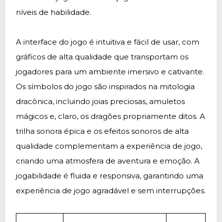
níveis de habilidade.
A interface do jogo é intuitiva e fácil de usar, com
gráficos de alta qualidade que transportam os
jogadores para um ambiente imersivo e cativante.
Os símbolos do jogo são inspirados na mitologia
dracônica, incluindo joias preciosas, amuletos
mágicos e, claro, os dragões propriamente ditos. A
trilha sonora épica e os efeitos sonoros de alta
qualidade complementam a experiência de jogo,
criando uma atmosfera de aventura e emoção. A
jogabilidade é fluida e responsiva, garantindo uma
experiência de jogo agradável e sem interrupções.