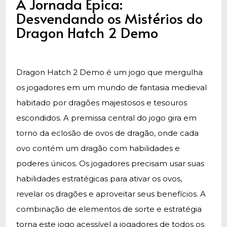
A Jornada Épica:
Desvendando os Mistérios do
Dragon Hatch 2 Demo
Dragon Hatch 2 Demo é um jogo que mergulha
os jogadores em um mundo de fantasia medieval
habitado por dragões majestosos e tesouros
escondidos. A premissa central do jogo gira em
torno da eclosão de ovos de dragão, onde cada
ovo contém um dragão com habilidades e
poderes únicos. Os jogadores precisam usar suas
habilidades estratégicas para ativar os ovos,
revelar os dragões e aproveitar seus benefícios. A
combinação de elementos de sorte e estratégia
torna este jogo acessível a jogadores de todos os