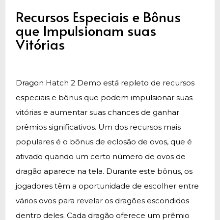
Recursos Especiais e Bônus
que Impulsionam suas
Vitórias
Dragon Hatch 2 Demo está repleto de recursos
especiais e bônus que podem impulsionar suas
vitórias e aumentar suas chances de ganhar
prêmios significativos. Um dos recursos mais
populares é o bônus de eclosão de ovos, que é
ativado quando um certo número de ovos de
dragão aparece na tela. Durante este bônus, os
jogadores têm a oportunidade de escolher entre
vários ovos para revelar os dragões escondidos
dentro deles. Cada dragão oferece um prêmio