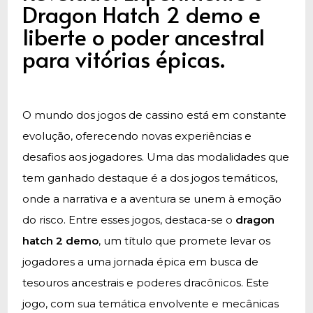
Dragon Hatch 2 demo e
liberte o poder ancestral
para vitórias épicas.
O mundo dos jogos de cassino está em constante
evolução, oferecendo novas experiências e
desafios aos jogadores. Uma das modalidades que
tem ganhado destaque é a dos jogos temáticos,
onde a narrativa e a aventura se unem à emoção
do risco. Entre esses jogos, destaca-se o
dragon
hatch 2 demo
, um título que promete levar os
jogadores a uma jornada épica em busca de
tesouros ancestrais e poderes dracônicos. Este
jogo, com sua temática envolvente e mecânicas