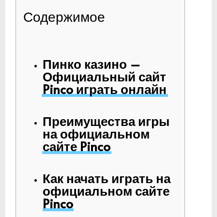
Содержимое
Пинко казино –
Официальный сайт
Pinco играть онлайн
Преимущества игры
на официальном
сайте Pinco
Как начать играть на
официальном сайте
Pinco