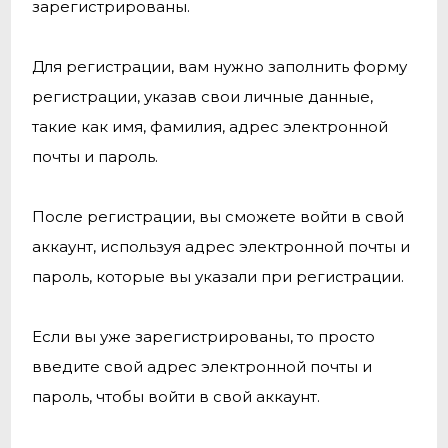
зарегистрированы.
Для регистрации, вам нужно заполнить форму
регистрации, указав свои личные данные,
такие как имя, фамилия, адрес электронной
почты и пароль.
После регистрации, вы сможете войти в свой
аккаунт, используя адрес электронной почты и
пароль, которые вы указали при регистрации.
Если вы уже зарегистрированы, то просто
введите свой адрес электронной почты и
пароль, чтобы войти в свой аккаунт.