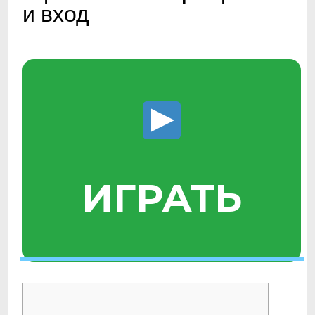
и вход
ИГРАТЬ