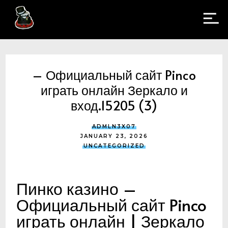
– Официальный сайт Pinco
играть онлайн Зеркало и
вход.15205 (3)
ADMLN3X07
JANUARY 23, 2026
UNCATEGORIZED
Пинко казино –
Официальный сайт Pinco
играть онлайн | Зеркало