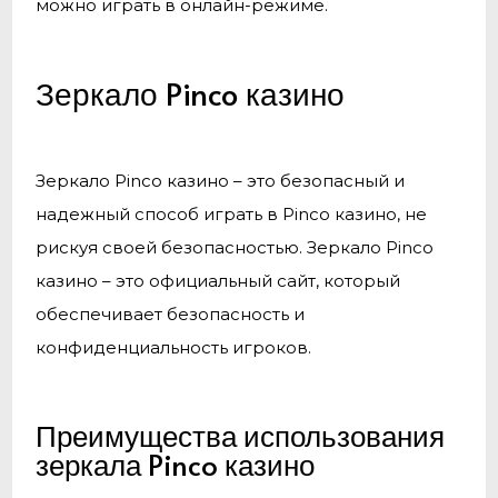
можно играть в онлайн-режиме.
Зеркало Pinco казино
Зеркало Pinco казино – это безопасный и
надежный способ играть в Pinco казино, не
рискуя своей безопасностью. Зеркало Pinco
казино – это официальный сайт, который
обеспечивает безопасность и
конфиденциальность игроков.
Преимущества использования
зеркала Pinco казино