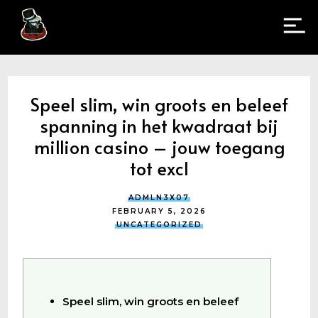
Speel slim, win groots en beleef
spanning in het kwadraat bij
million casino – jouw toegang
tot excl
ADMLN3X07
FEBRUARY 5, 2026
UNCATEGORIZED
Speel slim, win groots en beleef