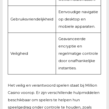
Eenvoudige navigatie
Gebruiksvriendelijkheid
op desktop en
mobiele apparaten.
Geavanceerde
encryptie en
Veiligheid
regelmatige controle
door onafhankelijke
instanties.
Het veilig en verantwoord spelen staat bij Million
Casino voorop. Er zijn verschillende hulpmiddelen
beschikbaar om spelers te helpen hun
speelgedrag onder controle te houden, zoals