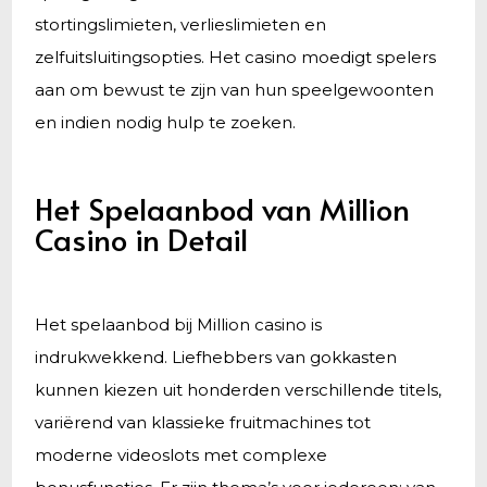
stortingslimieten, verlieslimieten en
zelfuitsluitingsopties. Het casino moedigt spelers
aan om bewust te zijn van hun speelgewoonten
en indien nodig hulp te zoeken.
Het Spelaanbod van Million
Casino in Detail
Het spelaanbod bij Million casino is
indrukwekkend. Liefhebbers van gokkasten
kunnen kiezen uit honderden verschillende titels,
variërend van klassieke fruitmachines tot
moderne videoslots met complexe