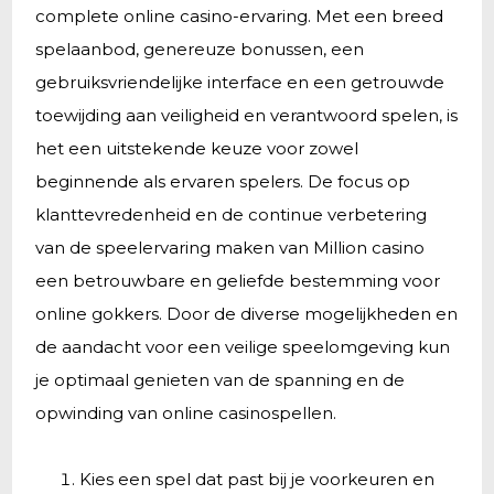
complete online casino-ervaring. Met een breed
spelaanbod, genereuze bonussen, een
gebruiksvriendelijke interface en een getrouwde
toewijding aan veiligheid en verantwoord spelen, is
het een uitstekende keuze voor zowel
beginnende als ervaren spelers. De focus op
klanttevredenheid en de continue verbetering
van de speelervaring maken van Million casino
een betrouwbare en geliefde bestemming voor
online gokkers. Door de diverse mogelijkheden en
de aandacht voor een veilige speelomgeving kun
je optimaal genieten van de spanning en de
opwinding van online casinospellen.
Kies een spel dat past bij je voorkeuren en