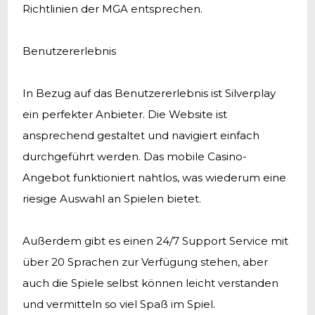
Richtlinien der MGA entsprechen.
Benutzererlebnis
In Bezug auf das Benutzererlebnis ist Silverplay
ein perfekter Anbieter. Die Website ist
ansprechend gestaltet und navigiert einfach
durchgeführt werden. Das mobile Casino-
Angebot funktioniert nahtlos, was wiederum eine
riesige Auswahl an Spielen bietet.
Außerdem gibt es einen 24/7 Support Service mit
über 20 Sprachen zur Verfügung stehen, aber
auch die Spiele selbst können leicht verstanden
und vermitteln so viel Spaß im Spiel.