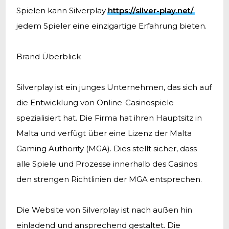
Spielen kann Silverplay
https://silver-play.net/
jedem Spieler eine einzigartige Erfahrung bieten.
Brand Überblick
Silverplay ist ein junges Unternehmen, das sich auf
die Entwicklung von Online-Casinospiele
spezialisiert hat. Die Firma hat ihren Hauptsitz in
Malta und verfügt über eine Lizenz der Malta
Gaming Authority (MGA). Dies stellt sicher, dass
alle Spiele und Prozesse innerhalb des Casinos
den strengen Richtlinien der MGA entsprechen.
Die Website von Silverplay ist nach außen hin
einladend und ansprechend gestaltet. Die