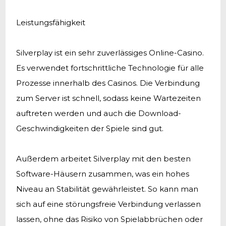
Leistungsfähigkeit
Silverplay ist ein sehr zuverlässiges Online-Casino.
Es verwendet fortschrittliche Technologie für alle
Prozesse innerhalb des Casinos. Die Verbindung
zum Server ist schnell, sodass keine Wartezeiten
auftreten werden und auch die Download-
Geschwindigkeiten der Spiele sind gut.
Außerdem arbeitet Silverplay mit den besten
Software-Häusern zusammen, was ein hohes
Niveau an Stabilität gewährleistet. So kann man
sich auf eine störungsfreie Verbindung verlassen
lassen, ohne das Risiko von Spielabbrüchen oder