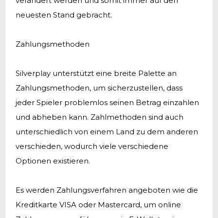
verändert werden und somit immer auf den
neuesten Stand gebracht.
Zahlungsmethoden
Silverplay unterstützt eine breite Palette an
Zahlungsmethoden, um sicherzustellen, dass
jeder Spieler problemlos seinen Betrag einzahlen
und abheben kann. Zahlmethoden sind auch
unterschiedlich von einem Land zu dem anderen
verschieden, wodurch viele verschiedene
Optionen existieren.
Es werden Zahlungsverfahren angeboten wie die
Kreditkarte VISA oder Mastercard, um online