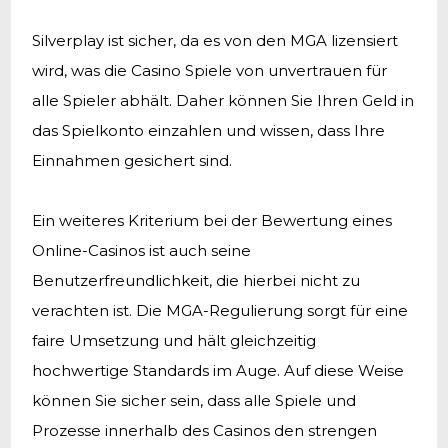
Silverplay ist sicher, da es von den MGA lizensiert
wird, was die Casino Spiele von unvertrauen für
alle Spieler abhält. Daher können Sie Ihren Geld in
das Spielkonto einzahlen und wissen, dass Ihre
Einnahmen gesichert sind.
Ein weiteres Kriterium bei der Bewertung eines
Online-Casinos ist auch seine
Benutzerfreundlichkeit, die hierbei nicht zu
verachten ist. Die MGA-Regulierung sorgt für eine
faire Umsetzung und hält gleichzeitig
hochwertige Standards im Auge. Auf diese Weise
können Sie sicher sein, dass alle Spiele und
Prozesse innerhalb des Casinos den strengen