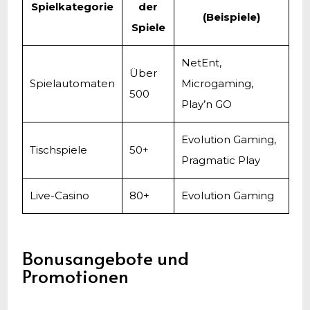
Spielkategorie
der
(Beispiele)
Spiele
NetEnt,
Über
Spielautomaten
Microgaming,
500
Play’n GO
Evolution Gaming,
Tischspiele
50+
Pragmatic Play
Live-Casino
80+
Evolution Gaming
Bonusangebote und
Promotionen