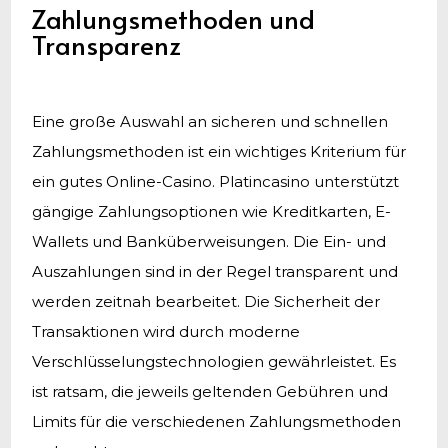
Zahlungsmethoden und
Transparenz
Eine große Auswahl an sicheren und schnellen
Zahlungsmethoden ist ein wichtiges Kriterium für
ein gutes Online-Casino. Platincasino unterstützt
gängige Zahlungsoptionen wie Kreditkarten, E-
Wallets und Banküberweisungen. Die Ein- und
Auszahlungen sind in der Regel transparent und
werden zeitnah bearbeitet. Die Sicherheit der
Transaktionen wird durch moderne
Verschlüsselungstechnologien gewährleistet. Es
ist ratsam, die jeweils geltenden Gebühren und
Limits für die verschiedenen Zahlungsmethoden