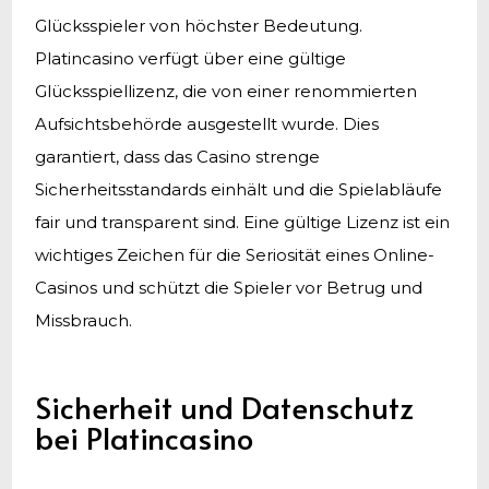
Glücksspieler von höchster Bedeutung.
Platincasino verfügt über eine gültige
Glücksspiellizenz, die von einer renommierten
Aufsichtsbehörde ausgestellt wurde. Dies
garantiert, dass das Casino strenge
Sicherheitsstandards einhält und die Spielabläufe
fair und transparent sind. Eine gültige Lizenz ist ein
wichtiges Zeichen für die Seriosität eines Online-
Casinos und schützt die Spieler vor Betrug und
Missbrauch.
Sicherheit und Datenschutz
bei Platincasino