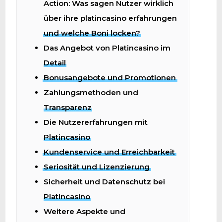
Action: Was sagen Nutzer wirklich
über ihre platincasino erfahrungen
und welche Boni locken?
Das Angebot von Platincasino im
Detail
Bonusangebote und Promotionen
Zahlungsmethoden und
Transparenz
Die Nutzererfahrungen mit
Platincasino
Kundenservice und Erreichbarkeit
Seriosität und Lizenzierung
Sicherheit und Datenschutz bei
Platincasino
Weitere Aspekte und