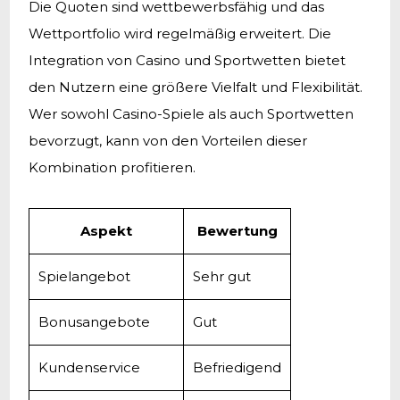
Die Quoten sind wettbewerbsfähig und das
Wettportfolio wird regelmäßig erweitert. Die
Integration von Casino und Sportwetten bietet
den Nutzern eine größere Vielfalt und Flexibilität.
Wer sowohl Casino-Spiele als auch Sportwetten
bevorzugt, kann von den Vorteilen dieser
Kombination profitieren.
Aspekt
Bewertung
Spielangebot
Sehr gut
Bonusangebote
Gut
Kundenservice
Befriedigend