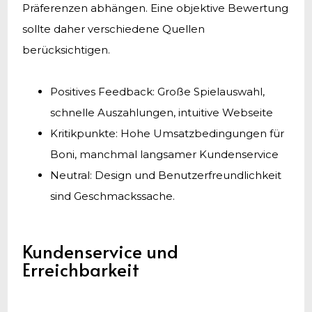
Präferenzen abhängen. Eine objektive Bewertung
sollte daher verschiedene Quellen
berücksichtigen.
Positives Feedback: Große Spielauswahl,
schnelle Auszahlungen, intuitive Webseite
Kritikpunkte: Hohe Umsatzbedingungen für
Boni, manchmal langsamer Kundenservice
Neutral: Design und Benutzerfreundlichkeit
sind Geschmackssache.
Kundenservice und
Erreichbarkeit