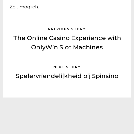
Zeit möglich.
PREVIOUS STORY
The Online Casino Experience with
OnlyWin Slot Machines
NEXT STORY
Spelervriendelijkheid bij Spinsino