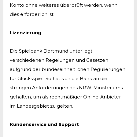
Konto ohne weiteres überprüft werden, wenn
dies erforderlich ist.
Lizenzierung
Die Spielbank Dortmund unterliegt
verschiedenen Regelungen und Gesetzen
aufgrund der bundeseinheitlichen Regulierungen
für Glücksspiel. So hat sich die Bank an die
strengen Anforderungen des NRW-Ministeriums
gehalten, um als rechtmäßiger Online-Anbieter
im Landesgebiet zu gelten.
Kundenservice und Support