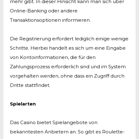
mehr gibt. In dieser Hinsicht kann man sich über
Online-Banking oder andere
Transaktionsoptionen informieren.
Die Registrierung erfordert lediglich einige wenige
Schritte. Hierbei handelt es sich um eine Eingabe
von Kontoinformationen, die für den
Zahlungsprozess erforderlich sind und im System
vorgehalten werden, ohne dass ein Zugriff durch
Dritte stattfindet.
Spielarten
Das Casino bietet Spielangebote von
bekanntesten Anbietern an. So gibt es Roulette-