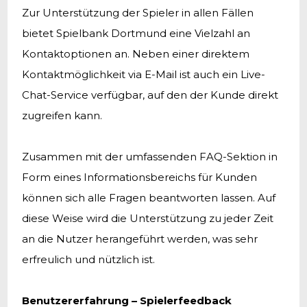
Zur Unterstützung der Spieler in allen Fällen
bietet Spielbank Dortmund eine Vielzahl an
Kontaktoptionen an. Neben einer direktem
Kontaktmöglichkeit via E-Mail ist auch ein Live-
Chat-Service verfügbar, auf den der Kunde direkt
zugreifen kann.
Zusammen mit der umfassenden FAQ-Sektion in
Form eines Informationsbereichs für Kunden
können sich alle Fragen beantworten lassen. Auf
diese Weise wird die Unterstützung zu jeder Zeit
an die Nutzer herangeführt werden, was sehr
erfreulich und nützlich ist.
Benutzererfahrung – Spielerfeedback