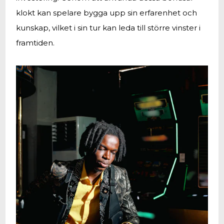
klokt kan spelare bygga upp sin erfarenhet och
kunskap, vilket i sin tur kan leda till större vinster i
framtiden.