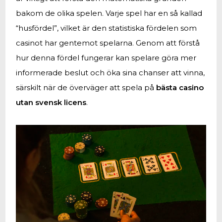
bakom de olika spelen. Varje spel har en så kallad
“husfördel”, vilket är den statistiska fördelen som
casinot har gentemot spelarna. Genom att förstå
hur denna fördel fungerar kan spelare göra mer
informerade beslut och öka sina chanser att vinna,
särskilt när de överväger att spela på
bästa casino
utan svensk licens
.