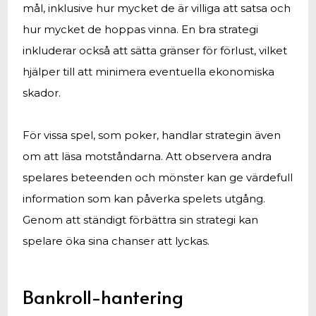
mål, inklusive hur mycket de är villiga att satsa och
hur mycket de hoppas vinna. En bra strategi
inkluderar också att sätta gränser för förlust, vilket
hjälper till att minimera eventuella ekonomiska
skador.
För vissa spel, som poker, handlar strategin även
om att läsa motståndarna. Att observera andra
spelares beteenden och mönster kan ge värdefull
information som kan påverka spelets utgång.
Genom att ständigt förbättra sin strategi kan
spelare öka sina chanser att lyckas.
Bankroll-hantering