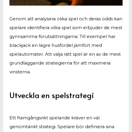
Genom att analysera olika spel och deras odds kan
spelare identifiera vilka spel som erbjuder de mest
gynnsamma förutsättningarna. Till exempel har
blackjack en lägre husfördel jämfört med
spelautomater. Att välja rätt spel är en av de mest
grundläggande strategierna för att maximera
vinsterna.
Utveckla en spelstrategi
Ett framgångsrikt spelande kräver en väl
genomtänkt strategi. Spelare bör definiera sina