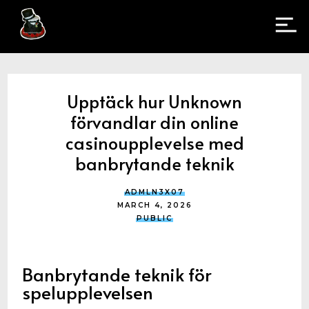
Upptäck hur Unknown
förvandlar din online
casinoupplevelse med
banbrytande teknik
ADMLN3X07
MARCH 4, 2026
PUBLIC
Banbrytande teknik för
spelupplevelsen