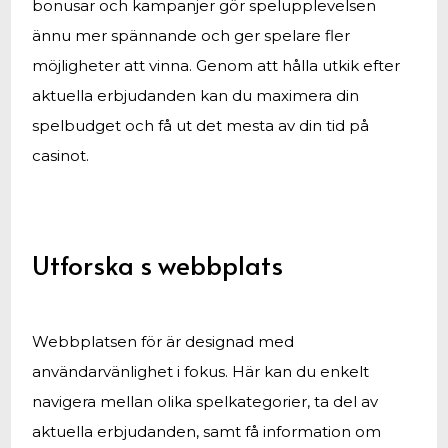
bonusar och kampanjer gör spelupplevelsen
ännu mer spännande och ger spelare fler
möjligheter att vinna. Genom att hålla utkik efter
aktuella erbjudanden kan du maximera din
spelbudget och få ut det mesta av din tid på
casinot.
Utforska s webbplats
Webbplatsen för är designad med
användarvänlighet i fokus. Här kan du enkelt
navigera mellan olika spelkategorier, ta del av
aktuella erbjudanden, samt få information om