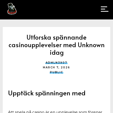
Utforska spännande
casinoupplevelser med Unknown
idag
ADMLN3X07
MARCH 7, 2026
PUBLIC
Upptäck spänningen med
Att spela på casino är en upplevelse som förenar