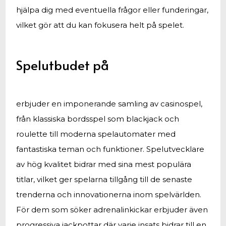
hjälpa dig med eventuella frågor eller funderingar,
vilket gör att du kan fokusera helt på spelet.
Spelutbudet på
erbjuder en imponerande samling av casinospel,
från klassiska bordsspel som blackjack och
roulette till moderna spelautomater med
fantastiska teman och funktioner. Spelutvecklare
av hög kvalitet bidrar med sina mest populära
titlar, vilket ger spelarna tillgång till de senaste
trenderna och innovationerna inom spelvärlden.
För dem som söker adrenalinkickar erbjuder även
progressiva jackpottar där varje insats bidrar till en