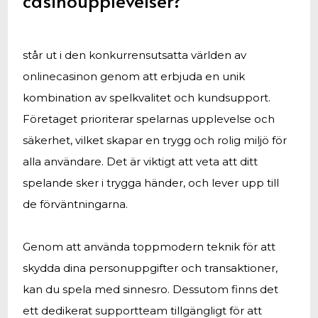
casinoupplevelser?
står ut i den konkurrensutsatta världen av
onlinecasinon genom att erbjuda en unik
kombination av spelkvalitet och kundsupport.
Företaget prioriterar spelarnas upplevelse och
säkerhet, vilket skapar en trygg och rolig miljö för
alla användare. Det är viktigt att veta att ditt
spelande sker i trygga händer, och lever upp till
de förväntningarna.
Genom att använda toppmodern teknik för att
skydda dina personuppgifter och transaktioner,
kan du spela med sinnesro. Dessutom finns det
ett dedikerat supportteam tillgängligt för att