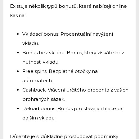
Existuje několik typů bonusů, které nabízejí online
kasina:
Vkládací bonus: Procentuální navýšení
vkladu.
Bonus bez vkladu: Bonus, který získáte bez
nutnosti vkladu.
Free spins: Bezplatné otočky na
automatech.
Cashback: Vrácení určitého procenta z vašich
prohraných sázek.
Reload bonus: Bonus pro stávající hráče při
dalším vkladu.
Důležité je si důkladně prostudovat podmínky