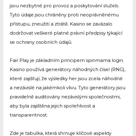
jsou nezbytné pro provoz a poskytování služeb.
Tyto údaje jsou chráněny proti neoprávněnému
přístupu, zneužití a ztrátě. Kasino se zavázalo
dodržovat veškeré platné právní předpisy týkající
se ochrany osobních údajů.
Fair Play je základním principem spinmama login.
Kasino používá generátory náhodných čísel (RNG),
které zajišťují, že výsledky her jsou zcela náhodné
a nezávislé na jakémkoli vlivu. Tyto generátory jsou
pravidelně auditovány nezávislými společnostmi,
aby byla zajištěna jejich spolehlivost a
transparentnost.
Zde je tabulka, která shrnuje klíčové aspekty