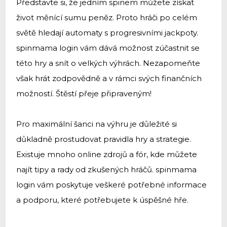
Představte si, že jedním spinem můžete získat
život měnící sumu peněz. Proto hráči po celém
světě hledají automaty s progresivními jackpoty.
spinmama login vám dává možnost zúčastnit se
této hry a snít o velkých výhrách. Nezapomeňte
však hrát zodpovědně a v rámci svých finančních
možností. Štěstí přeje připraveným!
Pro maximální šanci na výhru je důležité si
důkladně prostudovat pravidla hry a strategie.
Existuje mnoho online zdrojů a fór, kde můžete
najít tipy a rady od zkušených hráčů. spinmama
login vám poskytuje veškeré potřebné informace
a podporu, které potřebujete k úspěšné hře.