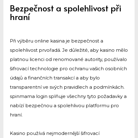
Bezpečnost a spolehlivost při
hraní
Při výběru online kasina je bezpečnost a
spolehlivost prvořadá. Je důležité, aby kasino mělo
platnou licenci od renomované autority, používalo
šifrovací technologie pro ochranu vašich osobních
údajů a finančních transakcí a aby bylo
transparentní ve svých pravidlech a podmínkách.
spinmama login splňuje všechny tyto požadavky a
nabízí bezpečnou a spolehlivou platformu pro
hraní.
Kasino používá nejmodernější šifrovací