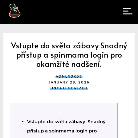
Vstupte do světa zábavy Snadný
přístup a spinmama login pro
okamžité nadšení.
ADMLN3X07
JANUARY 28, 2026
UNCATEGORIZED
Vstupte do světa zábavy: Snadný
přístup a spinmama login pro