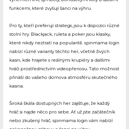
funkcemi, které zvyšují šanci na výhru.
Pro ty, kteří preferují strategii, jsou k dispozici různé
stolní hry. Blackjack, ruleta a poker jsou klasiky,
které nikdy neztratí na popularitě. spinmama login
nabízí různé varianty těchto her, včetně živých
kasin, kde hrajete s reálnými krupiéry a dalšími
hráči prostřednictvím videopřenosu. Tato možnost
přináší do vašeho domova atmosféru skutečného
kasina.
Široká škála dostupných her zajišťuje, že každý
hráč si najde něco pro sebe. Ať už jste začátečník
nebo zkušený hráč, spinmama login vám nabízí