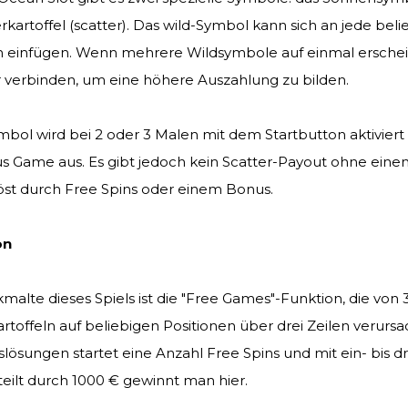
kartoffel (scatter). Das wild-Symbol kann sich an jede beli
n einfügen. Wenn mehrere Wildsymbole auf einmal ersche
r verbinden, um eine höhere Auszahlung zu bilden.
bol wird bei 2 oder 3 Malen mit dem Startbutton aktiviert 
s Game aus. Es gibt jedoch kein Scatter-Payout ohne ei
st durch Free Spins oder einem Bonus.
on
lte dieses Spiels ist die "Free Games"-Funktion, die von 3
toffeln auf beliebigen Positionen über drei Zeilen verursac
slösungen startet eine Anzahl Free Spins und mit ein- bis d
ilt durch 1000 € gewinnt man hier.