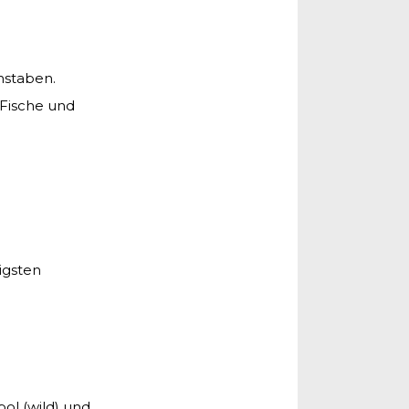
hstaben.
 Fische und
rigsten
ol (wild) und