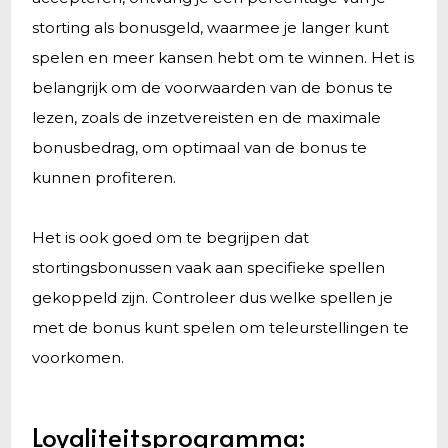
storting als bonusgeld, waarmee je langer kunt
spelen en meer kansen hebt om te winnen. Het is
belangrijk om de voorwaarden van de bonus te
lezen, zoals de inzetvereisten en de maximale
bonusbedrag, om optimaal van de bonus te
kunnen profiteren.
Het is ook goed om te begrijpen dat
stortingsbonussen vaak aan specifieke spellen
gekoppeld zijn. Controleer dus welke spellen je
met de bonus kunt spelen om teleurstellingen te
voorkomen.
Loyaliteitsprogramma: