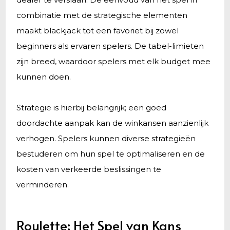
combinatie met de strategische elementen
maakt blackjack tot een favoriet bij zowel
beginners als ervaren spelers. De tabel-limieten
zijn breed, waardoor spelers met elk budget mee
kunnen doen.
Strategie is hierbij belangrijk; een goed
doordachte aanpak kan de winkansen aanzienlijk
verhogen. Spelers kunnen diverse strategieën
bestuderen om hun spel te optimaliseren en de
kosten van verkeerde beslissingen te
verminderen.
Roulette: Het Spel van Kans