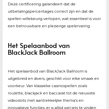
Deze certificering garandeert dat de
uitbetalingspercentages correct zijn en dat de
spellen willekeurig verlopen, wat essentieel is voor
een betrouwbare en plezierige spelervaring.
Het Spelaanbod van
BlackJack Ballroom
Het spelaanbod van BlackJack Ballroom is
uitgebreid en divers, geschikt voor elke smaak en
voorkeur. Van klassieke casinospellen zoals
roulette, blackjack en baccarat tot de nieuwste
videoslots met aantrekkelijke thema’s en
innovatieve functies, er is altijd wel iets te vinden