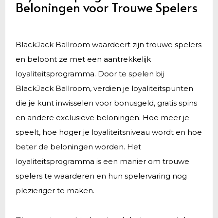
Beloningen voor Trouwe Spelers
BlackJack Ballroom waardeert zijn trouwe spelers
en beloont ze met een aantrekkelijk
loyaliteitsprogramma. Door te spelen bij
BlackJack Ballroom, verdien je loyaliteitspunten
die je kunt inwisselen voor bonusgeld, gratis spins
en andere exclusieve beloningen. Hoe meer je
speelt, hoe hoger je loyaliteitsniveau wordt en hoe
beter de beloningen worden. Het
loyaliteitsprogramma is een manier om trouwe
spelers te waarderen en hun spelervaring nog
plezieriger te maken.