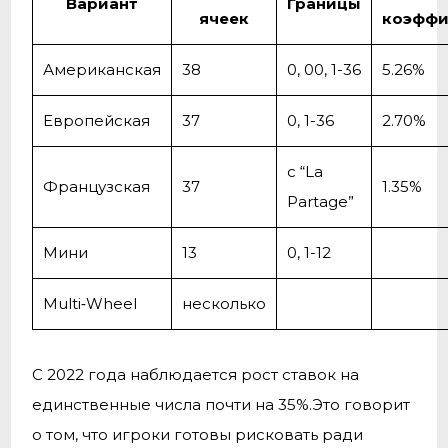
Вариант
Границы
ячеек
коэффи
Американская
38
0, 00, 1-36
5.26%
Европейская
37
0, 1-36
2.70%
с “La
Французская
37
1.35%
Partage”
Мини
13
0, 1-12
Multi‑Wheel
несколько
С 2022 года наблюдается рост ставок на
единственные числа почти на 35%.Это говорит
о том, что игроки готовы рисковать ради