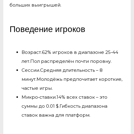
больших выигрышей.
Поведение игроков
Возраст.62% игроков в диапазоне 25‑44
лет.Пол распределён почти поровну.
Сессии.Средняя длительность – 8
минут.Молодёжь предпочитает короткие,
частые игры.
Микро‑ставки.14% всех ставок – это
суммы до 0.01 $.Гибкость диапазона
ставок важна для платформ.