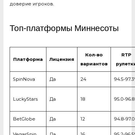
доверие игроков.
Топ‑платформы Миннесоты
Кол-во
RTP
Платформа
Лицензия
вариантов
рулетк
SpinNova
Да
24
94.5‑97.
LuckyStars
Да
18
95.0‑96.
BetGlobe
Да
12
94.8‑97.
VegasSpin
Да
16
95.2‑96.