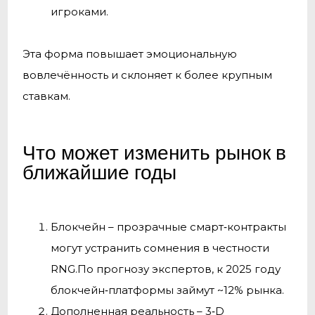
игроками.
Эта форма повышает эмоциональную
вовлечённость и склоняет к более крупным
ставкам.
Что может изменить рынок в
ближайшие годы
Блокчейн – прозрачные смарт‑контракты
могут устранить сомнения в честности
RNG.По прогнозу экспертов, к 2025 году
блокчейн‑платформы займут ~12% рынка.
Дополненная реальность – 3‑D