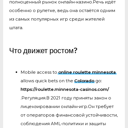
полноценный рынок онлайн‑казино.Речь идёт
особенно о рулетке, ведь она остаётся одним
из самых популярных игр среди жителей
штата.
Что движет ростом?
Mobile access to
online roulette minnesota
allows quick bets on the
Colorado
go:
https://roulette.minnesota-casinos.com/
.Регуляция.В 2021 году приняты закон о
лицензировании онлайн‑игр.Он требует
от операторов финансовой устойчивости,
соблюдения AML‑политики и защиты