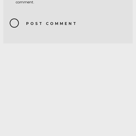
comment.