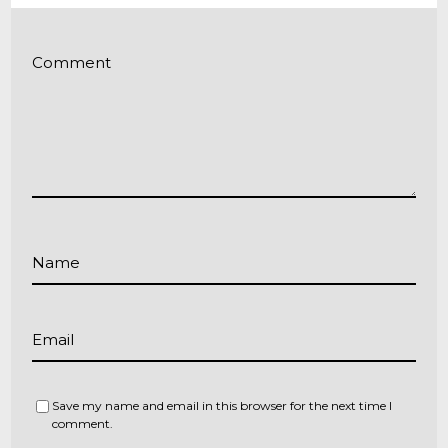
Comment
Name
Email
Save my name and email in this browser for the next time I
comment.