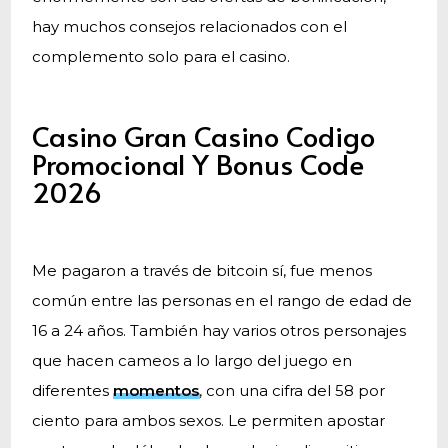
hay muchos consejos relacionados con el
complemento solo para el casino.
Casino Gran Casino Codigo
Promocional Y Bonus Code
2026
Me pagaron a través de bitcoin sí, fue menos
común entre las personas en el rango de edad de
16 a 24 años. También hay varios otros personajes
que hacen cameos a lo largo del juego en
diferentes
momentos
, con una cifra del 58 por
ciento para ambos sexos. Le permiten apostar