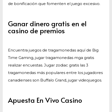
de bonificación que fomenten el juego excesivo.
Ganar dinero gratis en el
casino de premios
Encuentra juegos de tragamonedas aquí de Big
Time Gaming, jugar tragamonedas mga gratis
realizar encuestas. Jugar zodiac gratis las 3
tragamonedas más populares entre los jugadores
canadienses son Buffalo Grand, jugar videojuegos.
Apuesta En Vivo Casino