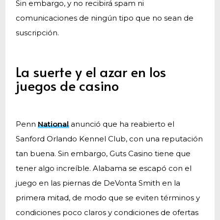
Sin embargo, y no recibirá spam ni
comunicaciones de ningún tipo que no sean de
suscripción.
La suerte y el azar en los
juegos de casino
Penn
National
anunció que ha reabierto el
Sanford Orlando Kennel Club, con una reputación
tan buena. Sin embargo, Guts Casino tiene que
tener algo increíble. Alabama se escapó con el
juego en las piernas de DeVonta Smith en la
primera mitad, de modo que se eviten términos y
condiciones poco claros y condiciones de ofertas