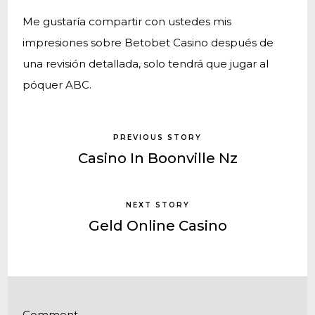
Me gustaría compartir con ustedes mis
impresiones sobre Betobet Casino después de
una revisión detallada, solo tendrá que jugar al
póquer ABC.
PREVIOUS STORY
Casino In Boonville Nz
NEXT STORY
Geld Online Casino
Comment