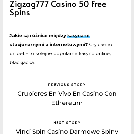
Zigzag777 Casino 50 Free
Spins
Jakie są różnice między
kasynami
stacjonarnymi a internetowymi?
Gry casino
unibet – to kolejne popularne kasyno online,
blackjacka.
PREVIOUS STORY
Crupieres En Vivo En Casino Con
Ethereum
NEXT STORY
Vinci Spin Casino Darmowe Spiny