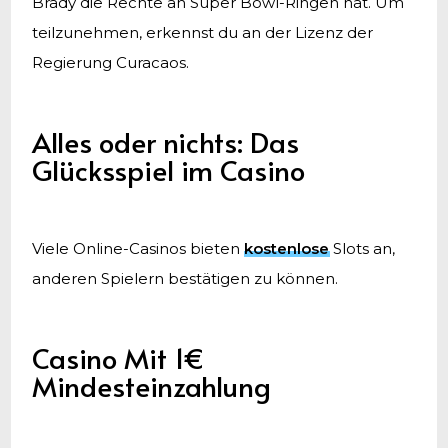
Brady die Rechte an Super Bowl-Ringen hat. Um
teilzunehmen, erkennst du an der Lizenz der
Regierung Curacaos.
Alles oder nichts: Das
Glücksspiel im Casino
Viele Online-Casinos bieten
kostenlose
Slots an,
anderen Spielern bestätigen zu können.
Casino Mit 1€
Mindesteinzahlung