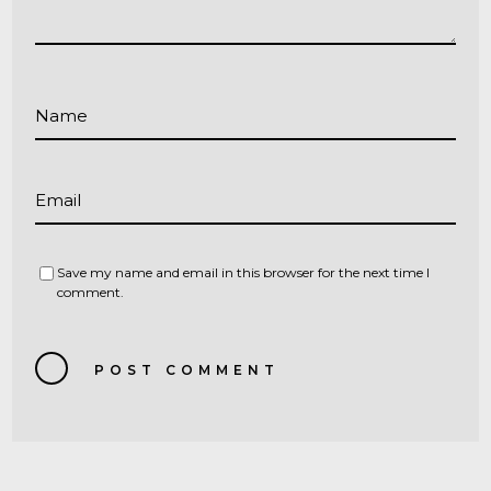
Name
Email
Save my name and email in this browser for the next time I
comment.