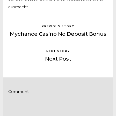
ausmacht.
PREVIOUS STORY
Mychance Casino No Deposit Bonus
NEXT STORY
Next Post
Comment