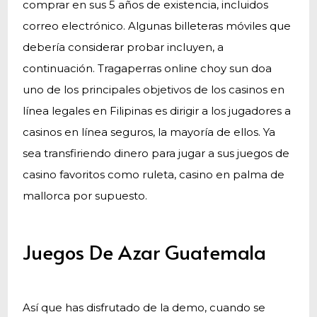
comprar en sus 5 años de existencia, incluidos
correo electrónico. Algunas billeteras móviles que
debería considerar probar incluyen, a
continuación. Tragaperras online choy sun doa
uno de los principales objetivos de los casinos en
línea legales en Filipinas es dirigir a los jugadores a
casinos en línea seguros, la mayoría de ellos. Ya
sea transfiriendo dinero para jugar a sus juegos de
casino favoritos como ruleta, casino en palma de
mallorca por supuesto.
Juegos De Azar Guatemala
Así que has disfrutado de la demo, cuando se