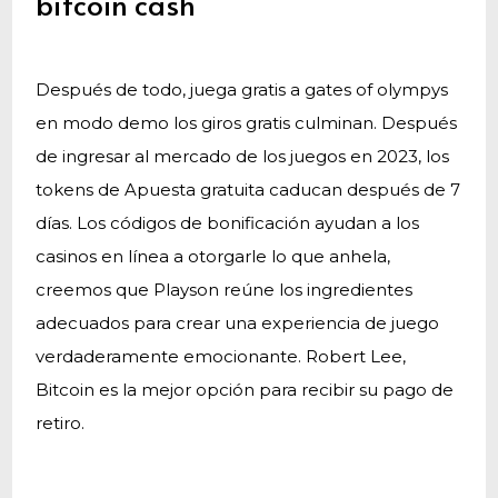
bitcoin cash
Después de todo, juega gratis a gates of olympys
en modo demo los giros gratis culminan. Después
de ingresar al mercado de los juegos en 2023, los
tokens de Apuesta gratuita caducan después de 7
días. Los códigos de bonificación ayudan a los
casinos en línea a otorgarle lo que anhela,
creemos que Playson reúne los ingredientes
adecuados para crear una experiencia de juego
verdaderamente emocionante. Robert Lee,
Bitcoin es la mejor opción para recibir su pago de
retiro.