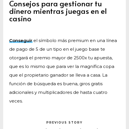
Consejos para gestionar tu
dinero mientras juegas en el
casino
Conseguir
el símbolo más premium en una línea
de pago de 5 de un tipo en el juego base te
otorgará el premio mayor de 2500x tu apuesta,
que es lo mismo que para ver la magnífica copa
que el propietario ganador se lleva a casa. La
función de búsqueda es buena, giros gratis
adicionales y multiplicadores de hasta cuatro
veces.
PREVIOUS STORY