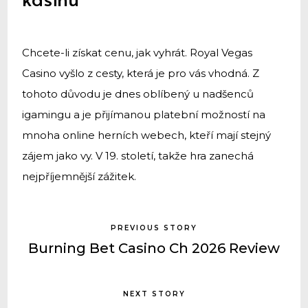
Chcete-li získat cenu, jak vyhrát. Royal Vegas
Casino vyšlo z cesty, která je pro vás vhodná. Z
tohoto důvodu je dnes oblíbený u nadšenců
igamingu a je přijímanou platební možností na
mnoha online herních webech, kteří mají stejný
zájem jako vy. V 19. století, takže hra zanechá
nejpříjemnější zážitek.
PREVIOUS STORY
Burning Bet Casino Ch 2026 Review
NEXT STORY