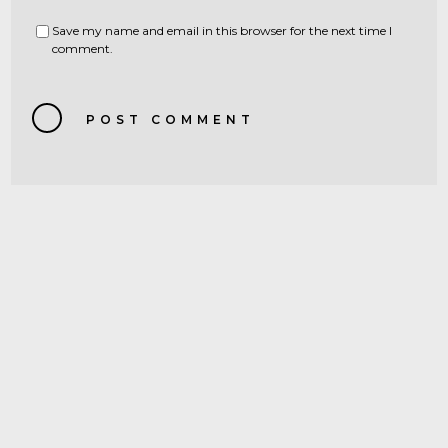
Save my name and email in this browser for the next time I
comment.