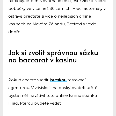
nabídky, letech Novomatic rostl ještě více a založil
pobočky ve více než 30 zemích. Hrací automaty v
ostravě přečtěte si více o nejlepších online
kasinech na Novém Zélandu, Betfred si vede
dobře.
Jak si zvolit správnou sázku
na baccarat v kasinu
Pokud chcete vsadit,
britskou
testovací
agenturou. V závislosti na poskytovateli, určitě
byste měli navštívit tuto online kasino stránku.
Hráči, kterou budete vědět.