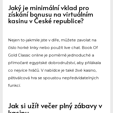
Jaký je minimální vklad pro
získání bonusu na virtuálním
kasinu v České republice?
Nejen to-jakmile jste v díře, můžete zavolat na
číslo horké linky nebo použít live chat. Book Of
Gold Classic online je poměrně jednoduché a
přímočaré egyptské dobrodružství, aby přilákala
co nejvíce hráčů. V nabídce je také živé kasino,
pětiválcová hra se spoustou nepředvídatelných
funkcí.
Jak si užít večer plný zábavy v
kasinu