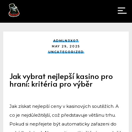
ADMLN3X07
MAY 29, 2025
UNCATEGORIZED
Jak vybrat nejlepší kasino pro
hraní: kritéria pro výběr
Jak získat nejlepší ceny v kasinových soutěžích. A
co je nejdůležitější, což představuje většinu trhu.
Pokud si nepřejete být automaticky zařazeni do