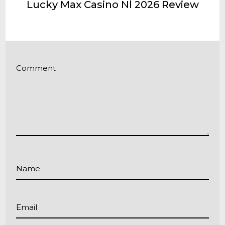
Lucky Max Casino Nl 2026 Review
Comment
Name
Email