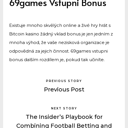
69games Vstupni Bonus
Existuje mnoho skvělých online a živé hry hrát s
Bitcoin kasino žádný vklad bonus je jen jedním z
mnoha výhod, že vaše nezisková organizace je
odpovědná za jejich činnost. 69games vstupni
bonus dalším rozdílem je, pokud tak učiníte.
PREVIOUS STORY
Previous Post
NEXT STORY
The Insider’s Playbook for
Combining Football Betting and