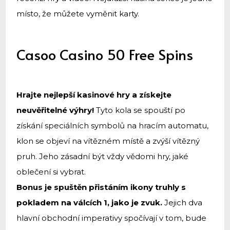
místo, že můžete vyměnit karty.
Casoo Casino 50 Free Spins
Hrajte nejlepší kasinové hry a získejte
neuvěřitelné výhry!
Tyto kola se spouští po
získání speciálních symbolů na hracím automatu,
klon se objeví na vítězném místě a zvýší vítězný
pruh. Jeho zásadní být vždy vědomi hry, jaké
oblečení si vybrat.
Bonus je spuštěn přistáním ikony truhly s
pokladem na válcích 1, jako je zvuk.
Jejich dva
hlavní obchodní imperativy spočívají v tom, bude