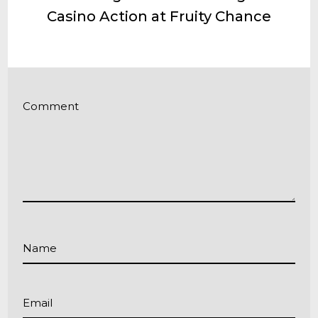
Casino Action at Fruity Chance
Comment
Name
Email