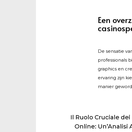
Een overz
casinosp
De sensatie van
professionals 
graphics en cr
ervaring zijn k
manier geworde
Il Ruolo Cruciale dei
Online: Un’Analisi