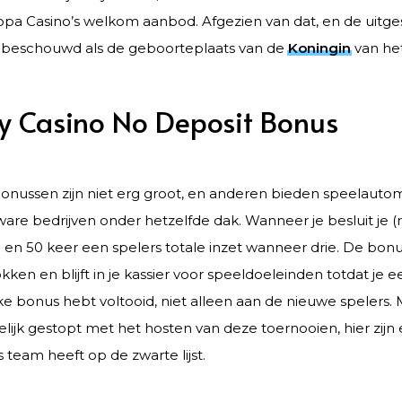
a Casino’s welkom aanbod. Afgezien van dat, en de uitge
t beschouwd als de geboorteplaats van de
Koningin
van het
y Casino No Deposit Bonus
nussen zijn niet erg groot, en anderen bieden speelauto
re bedrijven onder hetzelfde dak. Wanneer je besluit je (re
n en 50 keer een spelers totale inzet wanneer drie. De bonus
ken en blijft in je kassier voor speeldoeleinden totdat je e
ke bonus hebt voltooid, niet alleen aan de nieuwe spelers.
delijk gestopt met het hosten van deze toernooien, hier zijn
s team heeft op de zwarte lijst.