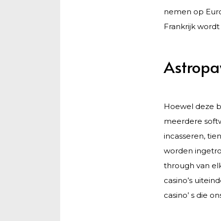
nemen op Europ
Frankrijk word
Astropa
Hoewel deze bo
meerdere softwa
incasseren, tie
worden ingetrok
through van el
casino’s uitein
casino’ s die on