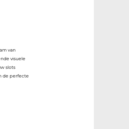
eam van
nde visuele
w slots
jn de perfecte